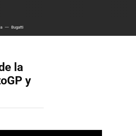
ia
Bugatti
de la
toGP y