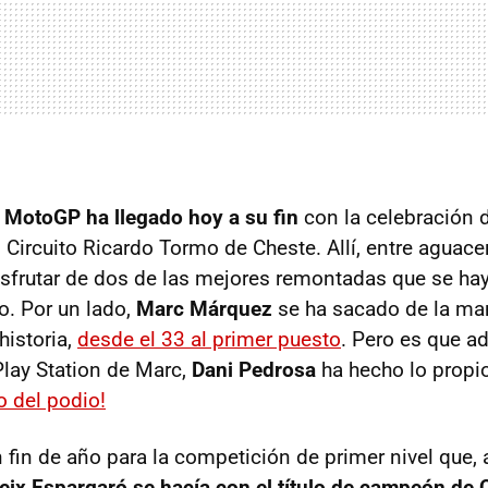
e
MotoGP ha llegado hoy a su fin
con la celebración 
 Circuito Ricardo Tormo de Cheste. Allí, entre aguace
frutar de dos de las mejores remontadas que se ha
. Por un lado,
Marc Márquez
se ha sacado de la ma
historia,
desde el 33 al primer puesto
. Pero es que 
Play Station de Marc,
Dani Pedrosa
ha hecho lo propi
o del podio!
n fin de año para la competición de primer nivel que
eix Espargaró se hacía con el título de campeón de