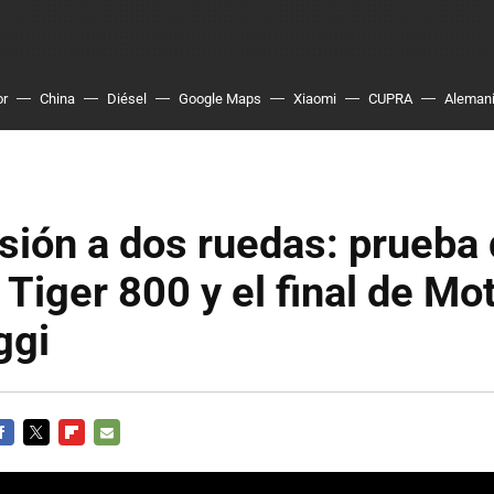
or
China
Diésel
Google Maps
Xiaomi
CUPRA
Aleman
ión a dos ruedas: prueba 
Tiger 800 y el final de Mo
ggi
ACEBOOK
TWITTER
FLIPBOARD
E-
MAIL