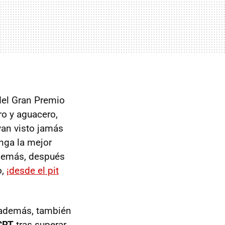
del Gran Premio
ro y aguacero,
yan visto jamás
nga la mejor
además, después
o,
¡desde el pit
, además, también
CRT
tras superar,