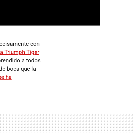
recisamente con
la Triumph Tiger
prendido a todos
de boca que la
se ha