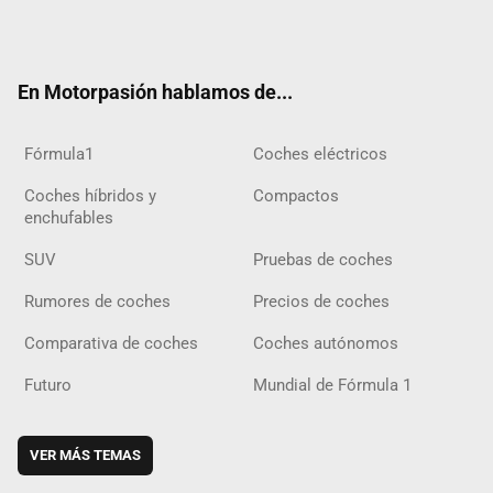
Twit
Fac
Yout
Inst
Tele
RSS
Flip
Tikt
ter
ebo
ube
agra
gra
boar
ok
ok
m
m
d
En Motorpasión hablamos de...
Fórmula1
Coches eléctricos
Coches híbridos y
Compactos
enchufables
SUV
Pruebas de coches
Rumores de coches
Precios de coches
Comparativa de coches
Coches autónomos
Futuro
Mundial de Fórmula 1
VER MÁS TEMAS