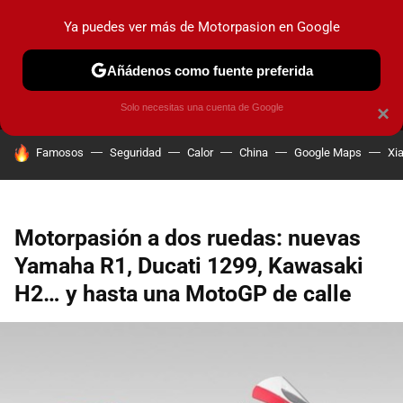
Ya puedes ver más de Motorpasion en Google
MENÚ
NUEVO
Añádenos como fuente preferida
PRUEBAS
COCHES ELÉCTRICOS
OBSERVATORIO
F1
Solo necesitas una cuenta de Google
×
HOY SE HABLA DE
Famosos
Seguridad
Calor
China
Google Maps
Xi
Motorpasión a dos ruedas: nuevas
Yamaha R1, Ducati 1299, Kawasaki
H2… y hasta una MotoGP de calle