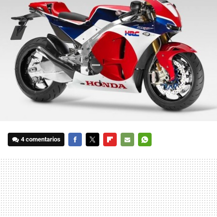
4 comentarios
FACEBOOK
TWITTER
FLIPBOARD
E-
WHATSAPP
MAIL