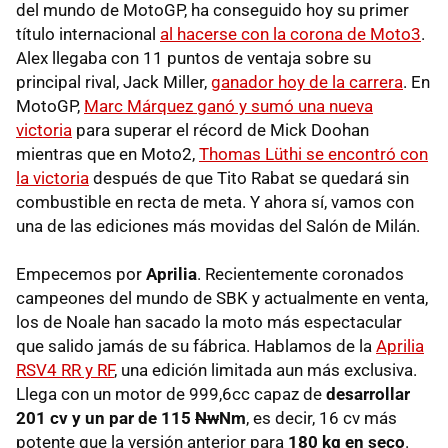
del mundo de MotoGP, ha conseguido hoy su primer
título internacional
al hacerse con la corona de Moto3
.
Alex llegaba con 11 puntos de ventaja sobre su
principal rival, Jack Miller,
ganador hoy de la carrera
. En
MotoGP,
Marc Márquez ganó y sumó una nueva
victoria
para superar el récord de Mick Doohan
mientras que en Moto2,
Thomas Lüthi se encontró con
la victoria
después de que Tito Rabat se quedará sin
combustible en recta de meta. Y ahora sí, vamos con
una de las ediciones más movidas del Salón de Milán.
Empecemos por
Aprilia
. Recientemente coronados
campeones del mundo de SBK y actualmente en venta,
los de Noale han sacado la moto más espectacular
que salido jamás de su fábrica. Hablamos de la
Aprilia
RSV4 RR y RF
, una edición limitada aun más exclusiva.
Llega con un motor de 999,6cc capaz de
desarrollar
201 cv y un par de 115
Nw
Nm
, es decir, 16 cv más
potente que la versión anterior para
180 kg en seco
.