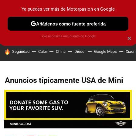
Ya puedes ver más de Motorpasion en Google
PRUEBAS
COCHES ELÉCTRICOS
OBSERVATORIO
F1
Añádenos como fuente preferida
Solo necesitas una cuenta de Google
×
HOY SE HABLA DE
Seguridad
Calor
China
Diésel
Google Maps
Xiaom
Anuncios típicamente USA de Mini