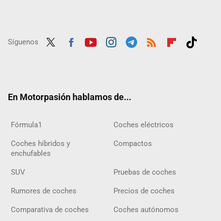
Síguenos
Twit
Fac
Yout
Inst
Tele
RSS
Flip
Tikt
ter
ebo
ube
agra
gra
boar
ok
ok
m
m
d
En Motorpasión hablamos de...
Fórmula1
Coches eléctricos
Coches híbridos y
Compactos
enchufables
SUV
Pruebas de coches
Rumores de coches
Precios de coches
Comparativa de coches
Coches autónomos