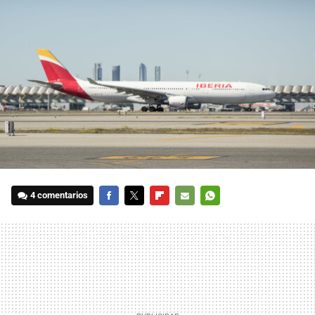
4 comentarios
FACEBOOK
TWITTER
FLIPBOARD
E-
WHATSAPP
MAIL