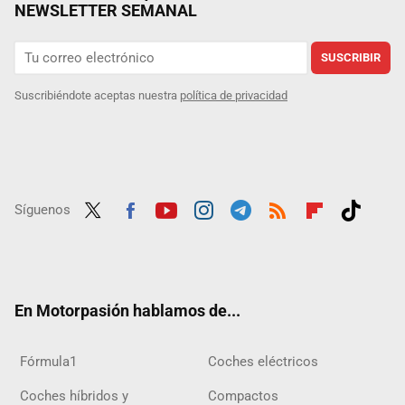
NEWSLETTER SEMANAL
SUSCRIBIR
Suscribiéndote aceptas nuestra
política de privacidad
Síguenos
Twit
Fac
Yout
Inst
Tele
RSS
Flip
Tikt
ter
ebo
ube
agra
gra
boar
ok
ok
m
m
d
En Motorpasión hablamos de...
Fórmula1
Coches eléctricos
Coches híbridos y
Compactos