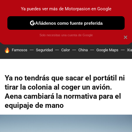
Ya puedes ver más de Motorpasion en Google
PRUEBAS
COCHES ELÉCTRICOS
OBSERVATORIO
F1
Añádenos como fuente preferida
Solo necesitas una cuenta de Google
×
HOY SE HABLA DE
Famosos
Seguridad
Calor
China
Google Maps
Xi
Ya no tendrás que sacar el portátil ni
tirar la colonia al coger un avión.
Aena cambiará la normativa para el
equipaje de mano