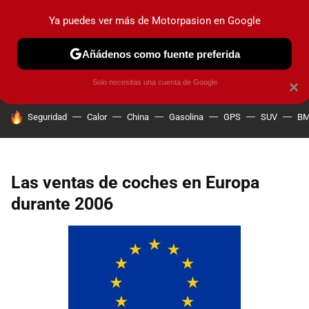
Ya puedes ver más de Motorpasion en Google
PRUEBAS
COCHES ELÉCTRICOS
OBSERVATORIO
F1
Añádenos como fuente preferida
Solo necesitas una cuenta de Google
×
HOY SE HABLA DE
Seguridad
Calor
China
Gasolina
GPS
SUV
B
Las ventas de coches en Europa
durante 2006