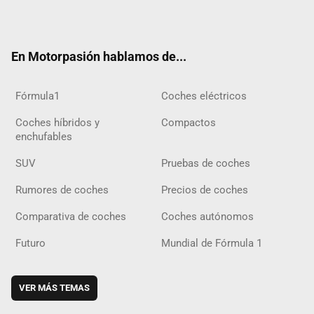
ter
ebo
ube
agra
gra
boar
ok
ok
m
m
d
En Motorpasión hablamos de...
Fórmula1
Coches eléctricos
Coches híbridos y
Compactos
enchufables
SUV
Pruebas de coches
Rumores de coches
Precios de coches
Comparativa de coches
Coches autónomos
Futuro
Mundial de Fórmula 1
VER MÁS TEMAS