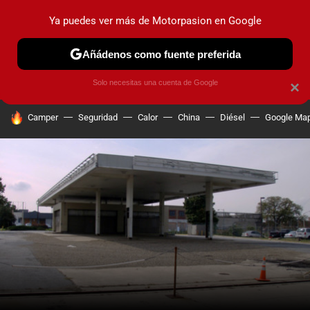
Ya puedes ver más de Motorpasion en Google
PRUEBAS
COCHES ELÉCTRICOS
OBSERVATORIO
F1
Añádenos como fuente preferida
Solo necesitas una cuenta de Google
×
HOY SE HABLA DE
Camper
Seguridad
Calor
China
Diésel
Google Ma