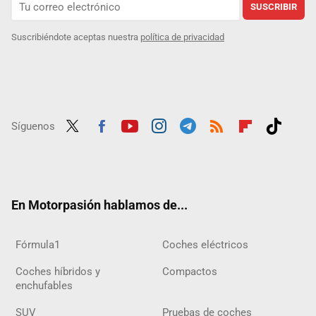
SUSCRIBIR
Suscribiéndote aceptas nuestra
política de privacidad
Síguenos
Twit
Fac
Yout
Inst
Tele
RSS
Flip
Tikt
ter
ebo
ube
agra
gra
boar
ok
ok
m
m
d
En Motorpasión hablamos de...
Fórmula1
Coches eléctricos
Coches híbridos y
Compactos
enchufables
SUV
Pruebas de coches