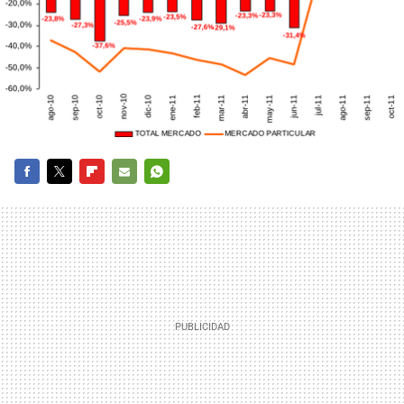
FACEBOOK
TWITTER
FLIPBOARD
E-
WHATSAPP
MAIL