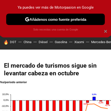
Ya puedes ver más de Motorpasion en Google
PRUEBAS
COCHES ELÉCTRICOS
OBSERVATORIO
F1
Añádenos como fuente preferida
Solo necesitas una cuenta de Google
×
HOY SE HABLA DE
DGT
China
Diésel
Gasolina
Xiaomi
Mercedes-Be
El mercado de turismos sigue sin
levantar cabeza en octubre