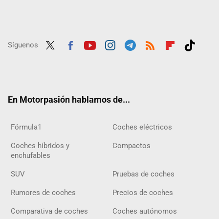
Síguenos
Twit
Fac
Yout
Inst
Tele
RSS
Flip
Tikt
ter
ebo
ube
agra
gra
boar
ok
ok
m
m
d
En Motorpasión hablamos de...
Fórmula1
Coches eléctricos
Coches híbridos y
Compactos
enchufables
SUV
Pruebas de coches
Rumores de coches
Precios de coches
Comparativa de coches
Coches autónomos