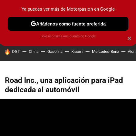
Ya puedes ver más de Motorpasion en Google
PRUEBAS
COCHES ELÉCTRICOS
OBSERVATORIO
F1
Añádenos como fuente preferida
Solo necesitas una cuenta de Google
×
HOY SE HABLA DE
DGT
China
Gasolina
Xiaomi
Mercedes-Benz
Alem
Road Inc., una aplicación para iPad
dedicada al automóvil