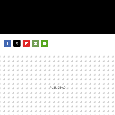
FACEBOOK
TWITTER
FLIPBOARD
E-
WHATSAPP
MAIL