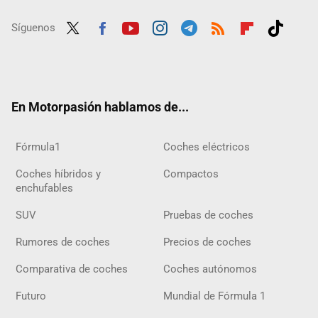
Síguenos
Twit
Fac
Yout
Inst
Tele
RSS
Flip
Tikt
ter
ebo
ube
agra
gra
boar
ok
ok
m
m
d
En Motorpasión hablamos de...
Fórmula1
Coches eléctricos
Coches híbridos y
Compactos
enchufables
SUV
Pruebas de coches
Rumores de coches
Precios de coches
Comparativa de coches
Coches autónomos
Futuro
Mundial de Fórmula 1