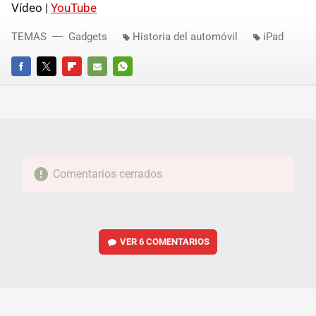
Vídeo |
YouTube
TEMAS
Gadgets
Historia del automóvil
iPad
FACEBOOK
TWITTER
FLIPBOARD
E-
WHATSAPP
MAIL
Comentarios cerrados
VER
6 COMENTARIOS