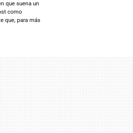
en que suena un
oost como
nte que, para más