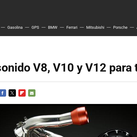
Gasolina
GPS
BMW
Ferrari
Mitsubishi
Porsche
sonido V8, V10 y V12 para 
FACEBOOK
TWITTER
FLIPBOARD
E-
MAIL