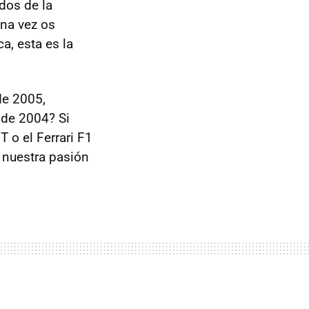
dos de la
una vez os
a, esta es la
de 2005,
de 2004? Si
 o el Ferrari F1
á nuestra pasión