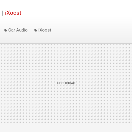
 |
iXoost
Car Audio
iXoost