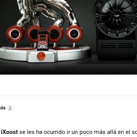
mós
e
iXoost
se les ha ocurrido ir un poco más allá en el s