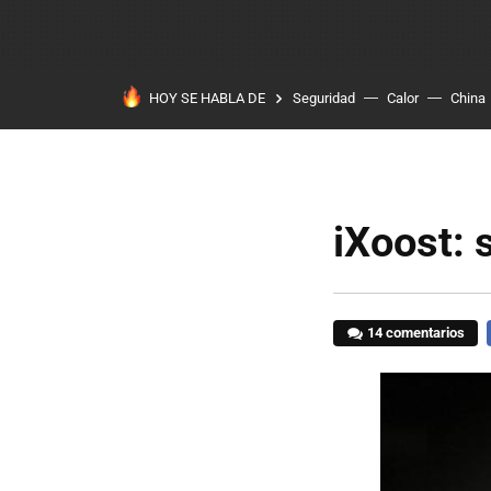
HOY SE HABLA DE
Seguridad
Calor
China
iXoost: 
14 comentarios