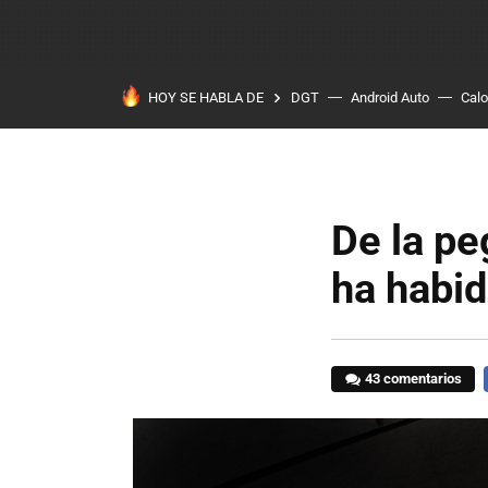
HOY SE HABLA DE
DGT
Android Auto
Calo
De la pe
ha habid
43 comentarios