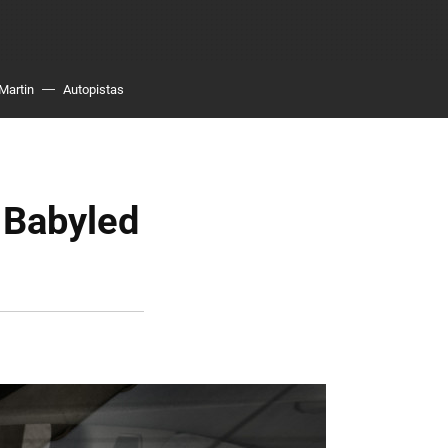
Martin
Autopistas
l Babyled