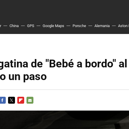
r
China
GPS
Google Maps
Porsche
Alemania
Aston 
gatina de "Bebé a bordo" a
o un paso
FACEBOOK
TWITTER
FLIPBOARD
E-
MAIL