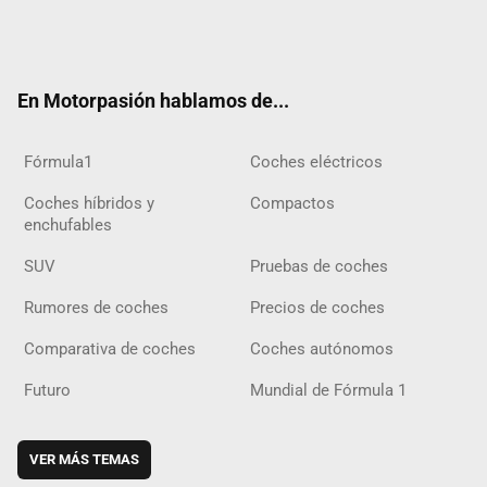
Twit
Fac
Yout
Inst
Tele
RSS
Flip
Tikt
ter
ebo
ube
agra
gra
boar
ok
ok
m
m
d
En Motorpasión hablamos de...
Fórmula1
Coches eléctricos
Coches híbridos y
Compactos
enchufables
SUV
Pruebas de coches
Rumores de coches
Precios de coches
Comparativa de coches
Coches autónomos
Futuro
Mundial de Fórmula 1
VER MÁS TEMAS