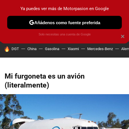
Ya puedes ver más de Motorpasion en Google
PRUEBAS
COCHES ELÉCTRICOS
OBSERVATORIO
F1
Añádenos como fuente preferida
Solo necesitas una cuenta de Google
×
HOY SE HABLA DE
DGT
China
Gasolina
Xiaomi
Mercedes-Benz
Alem
Mi furgoneta es un avión
(literalmente)