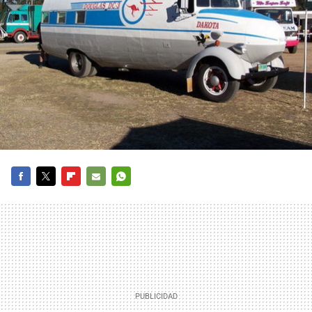
FACEBOOK
TWITTER
FLIPBOARD
E-
WHATSAPP
MAIL