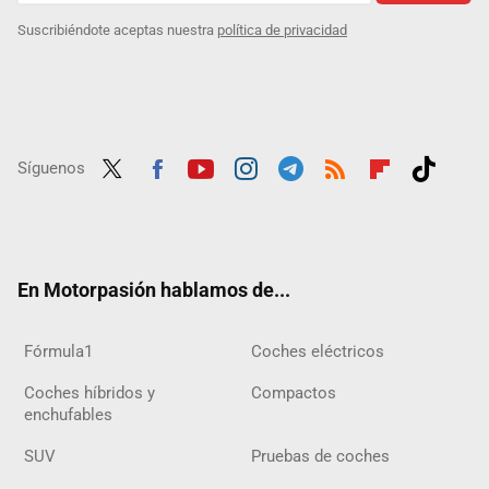
Suscribiéndote aceptas nuestra
política de privacidad
Síguenos
Twit
Fac
Yout
Inst
Tele
RSS
Flip
Tikt
ter
ebo
ube
agra
gra
boar
ok
ok
m
m
d
En Motorpasión hablamos de...
Fórmula1
Coches eléctricos
Coches híbridos y
Compactos
enchufables
SUV
Pruebas de coches