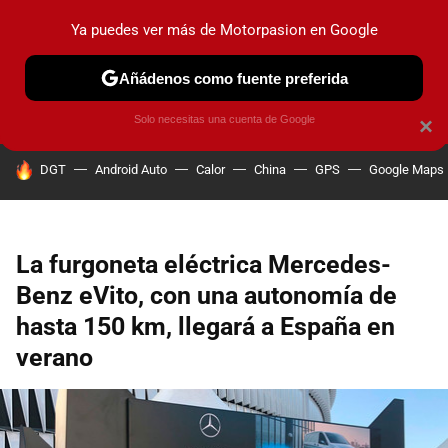
Ya puedes ver más de Motorpasion en Google
PRUEBAS
COCHES ELÉCTRICOS
OBSERVATORIO
F1
Añádenos como fuente preferida
Solo necesitas una cuenta de Google
×
HOY SE HABLA DE
DGT
Android Auto
Calor
China
GPS
Google Maps
La furgoneta eléctrica Mercedes-
Benz eVito, con una autonomía de
hasta 150 km, llegará a España en
verano