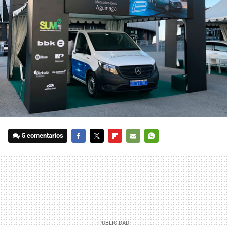
5 comentarios
FACEBOOK
TWITTER
FLIPBOARD
E-
WHATSAPP
MAIL