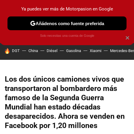
Ya puedes ver más de Motorpasion en Google
PRUEBAS
COCHES ELÉCTRICOS
OBSERVATORIO
F1
Añádenos como fuente preferida
Solo necesitas una cuenta de Google
×
HOY SE HABLA DE
DGT
China
Diésel
Gasolina
Xiaomi
Mercedes-Be
Los dos únicos camiones vivos que
transportaron al bombardero más
famoso de la Segunda Guerra
Mundial han estado décadas
desaparecidos. Ahora se venden en
Facebook por 1,20 millones