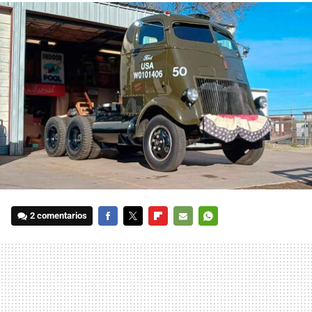
2 comentarios
FACEBOOK
TWITTER
FLIPBOARD
E-
WHATSAPP
MAIL