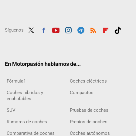
Síguenos
Twit
Fac
Yout
Inst
Tele
RSS
Flip
Tikt
ter
ebo
ube
agra
gra
boar
ok
ok
m
m
d
En Motorpasión hablamos de...
Fórmula1
Coches eléctricos
Coches híbridos y
Compactos
enchufables
SUV
Pruebas de coches
Rumores de coches
Precios de coches
Comparativa de coches
Coches autónomos