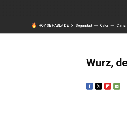
HOY SE HABLA DE
Seguridad
Calor
China
Wurz, d
FACEBOOK
TWITTER
FLIPBOARD
E-
MAIL