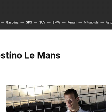
Gasolina
GPS
SUV
BMW
Ferrari
Mitsubishi
Asto
estino Le Mans