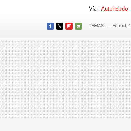
Vía |
Autohebdo
TEMAS
Fórmula1
FACEBOOK
TWITTER
FLIPBOARD
E-
MAIL