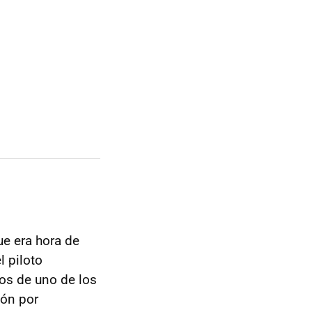
ue era hora de
l piloto
s de uno de los
eón por