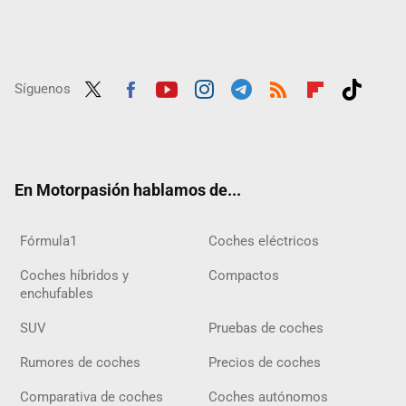
Síguenos
Twit
Fac
Yout
Inst
Tele
RSS
Flip
Tikt
ter
ebo
ube
agra
gra
boar
ok
ok
m
m
d
En Motorpasión hablamos de...
Fórmula1
Coches eléctricos
Coches híbridos y
Compactos
enchufables
SUV
Pruebas de coches
Rumores de coches
Precios de coches
Comparativa de coches
Coches autónomos