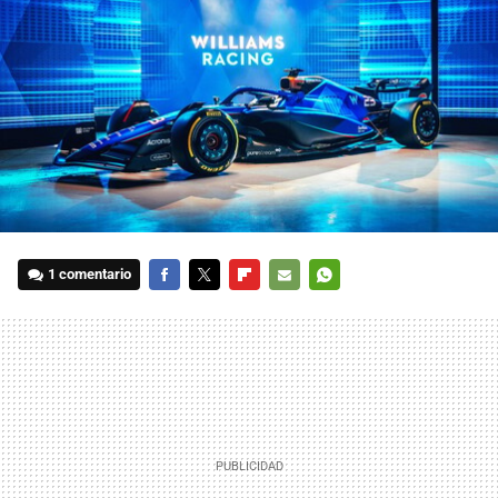
1 comentario
FACEBOOK
TWITTER
FLIPBOARD
E-
WHATSAPP
MAIL