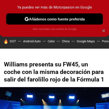
Ya puedes ver más de Motorpasion en Google
PRUEBAS
COCHES ELÉCTRICOS
OBSERVATORIO
F1
Añádenos como fuente preferida
Solo necesitas una cuenta de Google
×
HOY SE HABLA DE
DGT
Android Auto
Calor
China
Google Maps
Pors
Williams presenta su FW45, un
coche con la misma decoración para
salir del farolillo rojo de la Fórmula 1