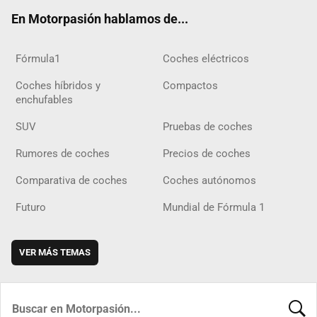
ok
m
m
d
En Motorpasión hablamos de...
Fórmula1
Coches eléctricos
Coches híbridos y
Compactos
enchufables
SUV
Pruebas de coches
Rumores de coches
Precios de coches
Comparativa de coches
Coches autónomos
Futuro
Mundial de Fórmula 1
VER MÁS TEMAS