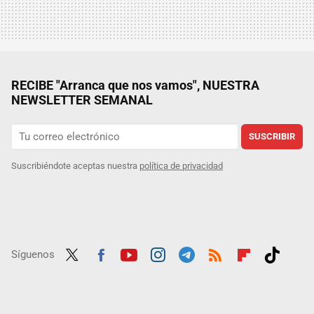
RECIBE "Arranca que nos vamos", NUESTRA
NEWSLETTER SEMANAL
SUSCRIBIR
Suscribiéndote aceptas nuestra
política de privacidad
Síguenos
Twit
Fac
Yout
Inst
Tele
RSS
Flip
Tikt
ter
ebo
ube
agra
gra
boar
ok