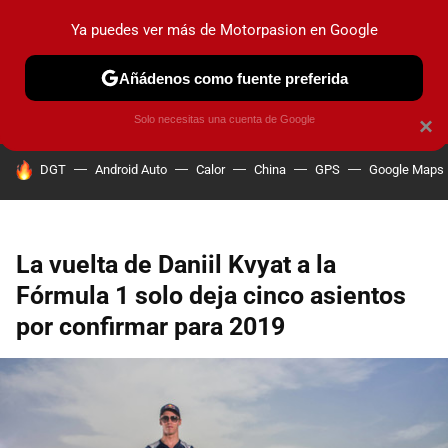
Ya puedes ver más de Motorpasion en Google
PRUEBAS
COCHES ELÉCTRICOS
OBSERVATORIO
F1
Añádenos como fuente preferida
Solo necesitas una cuenta de Google
×
HOY SE HABLA DE
DGT
Android Auto
Calor
China
GPS
Google Maps
La vuelta de Daniil Kvyat a la
Fórmula 1 solo deja cinco asientos
por confirmar para 2019