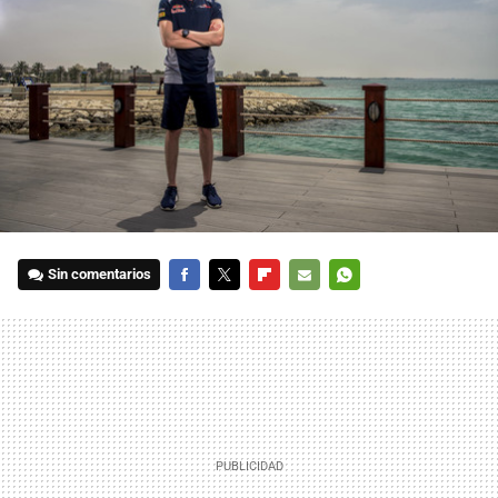
Sin comentarios
FACEBOOK
TWITTER
FLIPBOARD
E-
WHATSAPP
MAIL