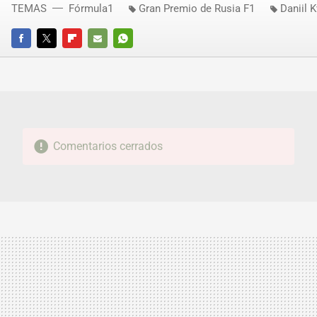
TEMAS
Fórmula1
Gran Premio de Rusia F1
Daniil K
FACEBOOK
TWITTER
FLIPBOARD
E-
WHATSAPP
MAIL
Comentarios cerrados