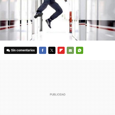
Sin comentarios
FACEBOOK
TWITTER
FLIPBOARD
E-
WHATSAPP
MAIL