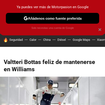
Ya puedes ver más de Motorpasion en Google
PRUEBAS
COCHES ELÉCTRICOS
OBSERVATORIO
F1
Añádenos como fuente preferida
Solo necesitas una cuenta de Google
×
HOY SE HABLA DE
Seguridad
Calor
China
Diésel
Google Maps
Xiaom
Valtteri Bottas feliz de mantenerse
en Williams