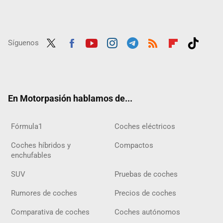
Síguenos
Twit
Fac
Yout
Inst
Tele
RSS
Flip
Tikt
ter
ebo
ube
agra
gra
boar
ok
ok
m
m
d
En Motorpasión hablamos de...
Fórmula1
Coches eléctricos
Coches híbridos y
Compactos
enchufables
SUV
Pruebas de coches
Rumores de coches
Precios de coches
Comparativa de coches
Coches autónomos