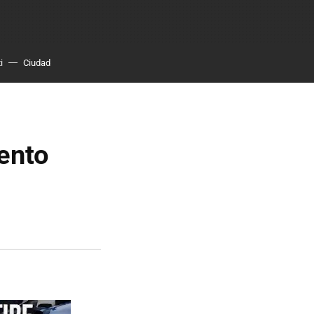
i
Ciudad
ento