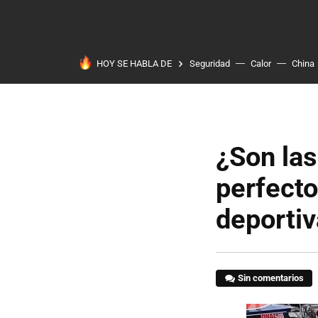
HOY SE HABLA DE
Seguridad
Calor
China
¿Son la
perfecto
deporti
Sin comentarios