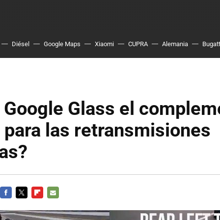
Diésel
Google Maps
Xiaomi
CUPRA
Alemania
Bugatt
s Google Glass el complem
 para las retransmisiones
vas?
FACEBOOK
TWITTER
FLIPBOARD
E-
MAIL