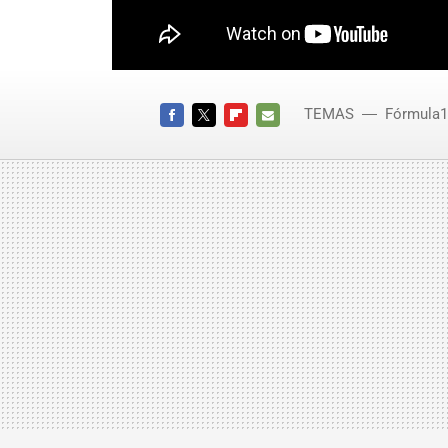
TEMAS
Fórmula1
FACEBOOK
TWITTER
FLIPBOARD
E-
MAIL