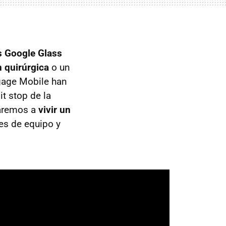
 Google Glass
 quirúrgica
o un
ngage Mobile han
t stop de la
garemos a
vivir un
fes de equipo y