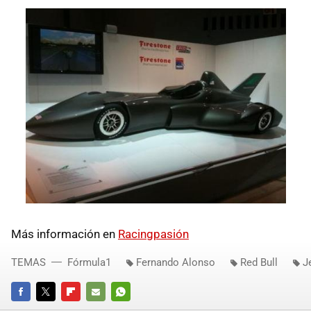
Más información en
Racingpasión
TEMAS
Fórmula1
Fernando Alonso
Red Bull
J
FACEBOOK
TWITTER
FLIPBOARD
E-
WHATSAPP