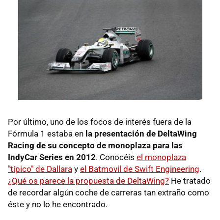
Por último, uno de los focos de interés fuera de la
Fórmula 1 estaba en
la presentación de DeltaWing
Racing de su concepto de monoplaza para las
IndyCar Series en 2012
. Conocéis
el monoplaza
"típico" de Dallara
y
el Batmovil de Swift Engineering
.
¿Qué os parece la propuesta de DeltaWing?
He tratado
de recordar algún coche de carreras tan extraño como
éste y no lo he encontrado.