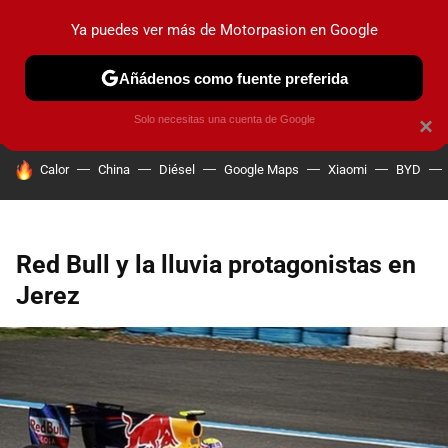
Ya puedes ver más de Motorpasion en Google
PRUEBAS
COCHES ELÉCTRICOS
OBSERVATORIO
F1
Añádenos como fuente preferida
Solo necesitas una cuenta de Google
×
HOY SE HABLA DE
Calor
China
Diésel
Google Maps
Xiaomi
BYD
Red Bull y la lluvia protagonistas en
Jerez