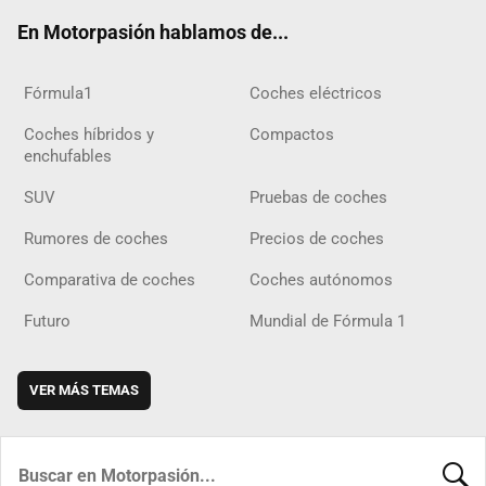
ok
m
m
d
En Motorpasión hablamos de...
Fórmula1
Coches eléctricos
Coches híbridos y
Compactos
enchufables
SUV
Pruebas de coches
Rumores de coches
Precios de coches
Comparativa de coches
Coches autónomos
Futuro
Mundial de Fórmula 1
VER MÁS TEMAS