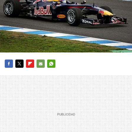
FACEBOOK
TWITTER
FLIPBOARD
E-
WHATSAPP
MAIL