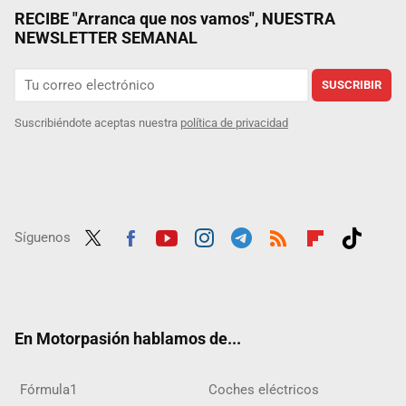
RECIBE "Arranca que nos vamos", NUESTRA
NEWSLETTER SEMANAL
SUSCRIBIR
Suscribiéndote aceptas nuestra
política de privacidad
Síguenos
Twit
Fac
Yout
Inst
Tele
RSS
Flip
Tikt
ter
ebo
ube
agra
gra
boar
ok
ok
m
m
d
En Motorpasión hablamos de...
Fórmula1
Coches eléctricos