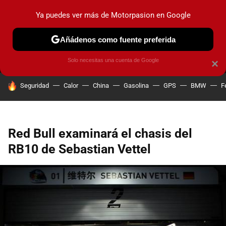
Ya puedes ver más de Motorpasion en Google
MENÚ
NUEVO
Añádenos como fuente preferida
PRUEBAS
COCHES ELÉCTRICOS
OBSERVATORIO
F1
Solo necesitas una cuenta de Google
×
HOY SE HABLA DE
Seguridad
Calor
China
Gasolina
GPS
BMW
F
Red Bull examinará el chasis del
RB10 de Sebastian Vettel