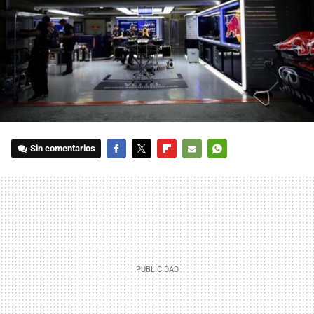
Sin comentarios
FACEBOOK
TWITTER
FLIPBOARD
E-
WHATSAPP
MAIL