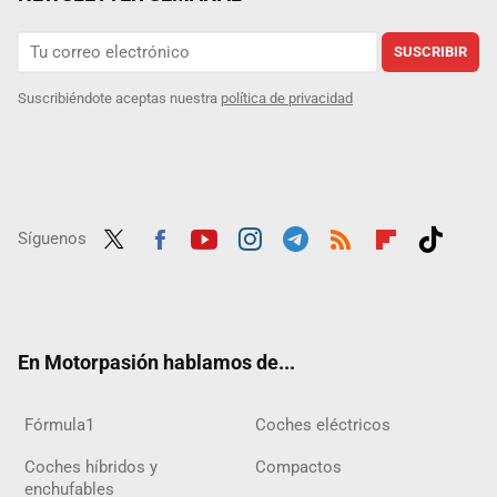
SUSCRIBIR
Suscribiéndote aceptas nuestra
política de privacidad
Síguenos
Twit
Fac
Yout
Inst
Tele
RSS
Flip
Tikt
ter
ebo
ube
agra
gra
boar
ok
ok
m
m
d
En Motorpasión hablamos de...
Fórmula1
Coches eléctricos
Coches híbridos y
Compactos
enchufables