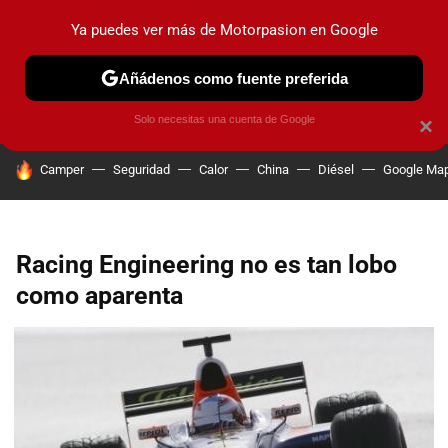
Ya puedes ver más de Motorpasion en Google
PRUEBAS
COCHES ELÉCTRICOS
OBSERVATORIO
F1
Añádenos como fuente preferida
Solo necesitas una cuenta de Google
×
HOY SE HABLA DE
Camper
Seguridad
Calor
China
Diésel
Google Ma
Racing Engineering no es tan lobo
como aparenta