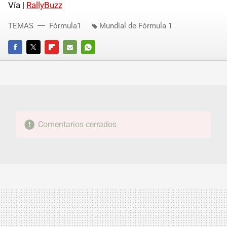
Vía |
RallyBuzz
TEMAS
Fórmula1
Mundial de Fórmula 1
FACEBOOK
TWITTER
FLIPBOARD
E-
WHATSAPP
MAIL
Comentarios cerrados