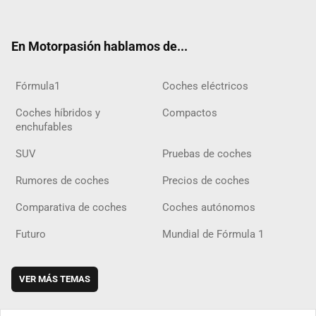
ter
ebo
ube
agra
gra
boar
ok
ok
m
m
d
En Motorpasión hablamos de...
Fórmula1
Coches eléctricos
Coches híbridos y
Compactos
enchufables
SUV
Pruebas de coches
Rumores de coches
Precios de coches
Comparativa de coches
Coches autónomos
Futuro
Mundial de Fórmula 1
VER MÁS TEMAS