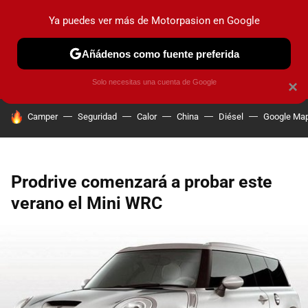
Ya puedes ver más de Motorpasion en Google
PRUEBAS
COCHES ELÉCTRICOS
OBSERVATORIO
F1
Añádenos como fuente preferida
Solo necesitas una cuenta de Google
×
HOY SE HABLA DE
Camper
Seguridad
Calor
China
Diésel
Google Ma
Prodrive comenzará a probar este
verano el Mini WRC