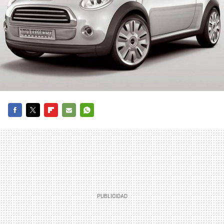
FACEBOOK
TWITTER
FLIPBOARD
E-
WHATSAPP
MAIL