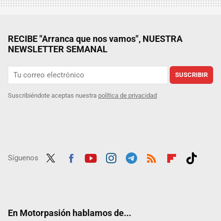
RECIBE "Arranca que nos vamos", NUESTRA
NEWSLETTER SEMANAL
SUSCRIBIR
Suscribiéndote aceptas nuestra
política de privacidad
Síguenos
Twit
Fac
Yout
Inst
Tele
RSS
Flip
Tikt
ter
ebo
ube
agra
gra
boar
ok
ok
m
m
d
En Motorpasión hablamos de...