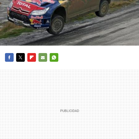
FACEBOOK
TWITTER
FLIPBOARD
E-
WHATSAPP
MAIL