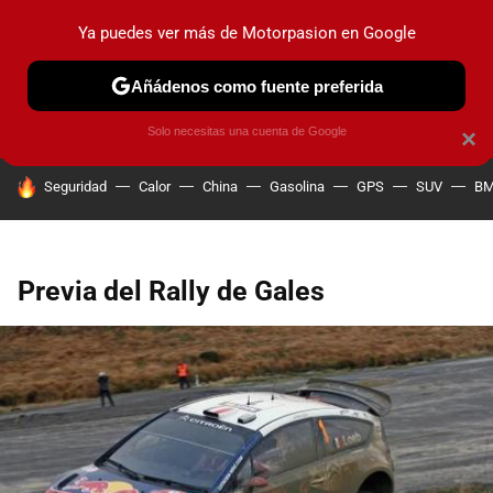
Ya puedes ver más de Motorpasion en Google
PRUEBAS
COCHES ELÉCTRICOS
OBSERVATORIO
F1
Añádenos como fuente preferida
Solo necesitas una cuenta de Google
×
HOY SE HABLA DE
Seguridad
Calor
China
Gasolina
GPS
SUV
B
Previa del Rally de Gales