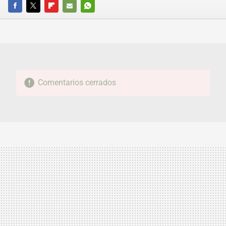
FACEBOOK
TWITTER
FLIPBOARD
E-
WHATSAPP
MAIL
Comentarios cerrados