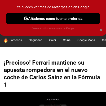
Ya puedes ver más de Motorpasion en Google
PRUEBAS
COCHES ELÉCTRICOS
OBSERVATORIO
F1
Añádenos como fuente preferida
Solo necesitas una cuenta de Google
×
HOY SE HABLA DE
Famosos
Seguridad
Calor
China
Google Maps
Xi
¡Precioso! Ferrari mantiene su
apuesta rompedora en el nuevo
coche de Carlos Sainz en la Fórmula
1