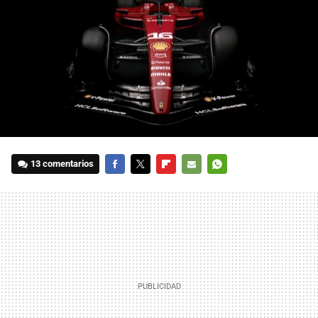
13 comentarios
FACEBOOK
TWITTER
FLIPBOARD
E-
WHATSAPP
MAIL