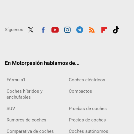
Síguenos
Twit
Fac
Yout
Inst
Tele
RSS
Flip
Tikt
ter
ebo
ube
agra
gra
boar
ok
ok
m
m
d
En Motorpasión hablamos de...
Fórmula1
Coches eléctricos
Coches híbridos y
Compactos
enchufables
SUV
Pruebas de coches
Rumores de coches
Precios de coches
Comparativa de coches
Coches autónomos