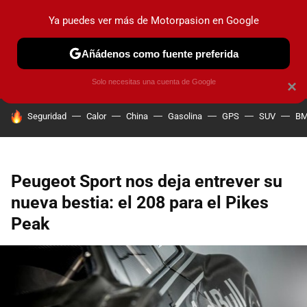
Ya puedes ver más de Motorpasion en Google
PRUEBAS
COCHES ELÉCTRICOS
OBSERVATORIO
F1
Añádenos como fuente preferida
Solo necesitas una cuenta de Google
×
HOY SE HABLA DE
Seguridad
Calor
China
Gasolina
GPS
SUV
B
Peugeot Sport nos deja entrever su
nueva bestia: el 208 para el Pikes
Peak