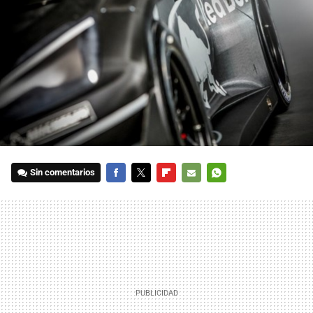
Sin comentarios
FACEBOOK
TWITTER
FLIPBOARD
E-
WHATSAPP
MAIL