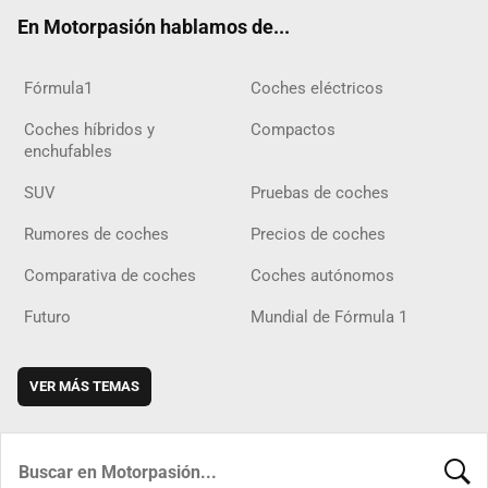
ok
m
m
d
En Motorpasión hablamos de...
Fórmula1
Coches eléctricos
Coches híbridos y
Compactos
enchufables
SUV
Pruebas de coches
Rumores de coches
Precios de coches
Comparativa de coches
Coches autónomos
Futuro
Mundial de Fórmula 1
VER MÁS TEMAS