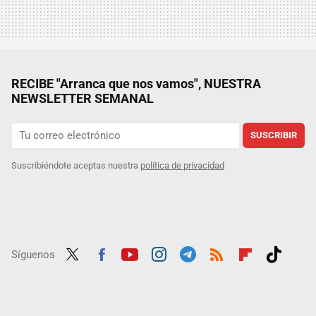
RECIBE "Arranca que nos vamos", NUESTRA
NEWSLETTER SEMANAL
SUSCRIBIR
Suscribiéndote aceptas nuestra
política de privacidad
Síguenos
Twit
Fac
Yout
Inst
Tele
RSS
Flip
Tikt
ter
ebo
ube
agra
gra
boar
ok