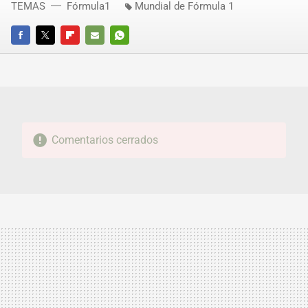
TEMAS
Fórmula1
Mundial de Fórmula 1
FACEBOOK
TWITTER
FLIPBOARD
E-
WHATSAPP
MAIL
Comentarios cerrados