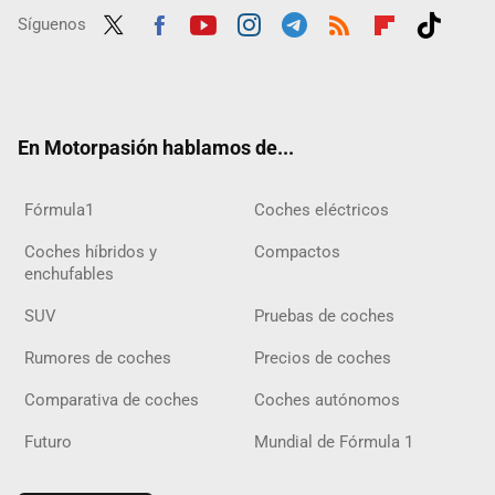
Síguenos
Twit
Fac
Yout
Inst
Tele
RSS
Flip
Tikt
ter
ebo
ube
agra
gra
boar
ok
ok
m
m
d
En Motorpasión hablamos de...
Fórmula1
Coches eléctricos
Coches híbridos y
Compactos
enchufables
SUV
Pruebas de coches
Rumores de coches
Precios de coches
Comparativa de coches
Coches autónomos
Futuro
Mundial de Fórmula 1