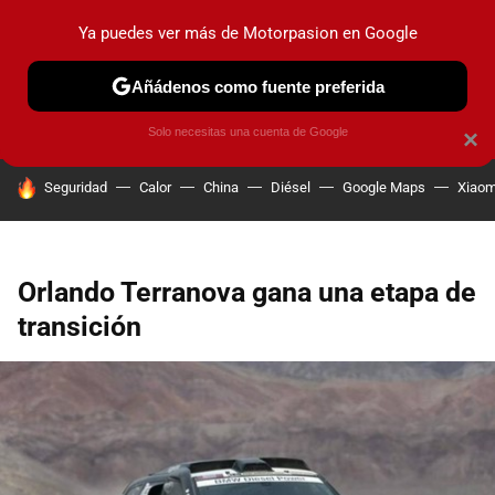
Ya puedes ver más de Motorpasion en Google
PRUEBAS
COCHES ELÉCTRICOS
OBSERVATORIO
F1
Añádenos como fuente preferida
Solo necesitas una cuenta de Google
×
HOY SE HABLA DE
Seguridad
Calor
China
Diésel
Google Maps
Xiaom
Orlando Terranova gana una etapa de
transición