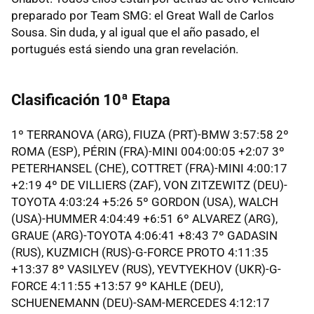
preparado por Team SMG: el Great Wall de Carlos
Sousa. Sin duda, y al igual que el año pasado, el
portugués está siendo una gran revelación.
Clasificación 10ª Etapa
1º TERRANOVA (ARG), FIUZA (PRT)-BMW 3:57:58 2º
ROMA (ESP), PÉRIN (FRA)-MINI 004:00:05 +2:07 3º
PETERHANSEL (CHE), COTTRET (FRA)-MINI 4:00:17
+2:19 4º DE VILLIERS (ZAF), VON ZITZEWITZ (DEU)-
TOYOTA 4:03:24 +5:26 5º GORDON (USA), WALCH
(USA)-HUMMER 4:04:49 +6:51 6º ALVAREZ (ARG),
GRAUE (ARG)-TOYOTA 4:06:41 +8:43 7º GADASIN
(RUS), KUZMICH (RUS)-G-FORCE PROTO 4:11:35
+13:37 8º VASILYEV (RUS), YEVTYEKHOV (UKR)-G-
FORCE 4:11:55 +13:57 9º KAHLE (DEU),
SCHUENEMANN (DEU)-SAM-MERCEDES 4:12:17