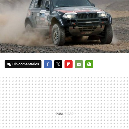
Sin comentarios
FACEBOOK
TWITTER
FLIPBOARD
E-
WHATSAPP
MAIL