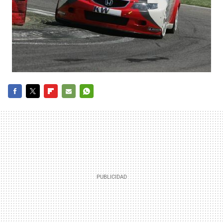
FACEBOOK
TWITTER
FLIPBOARD
E-
WHATSAPP
MAIL