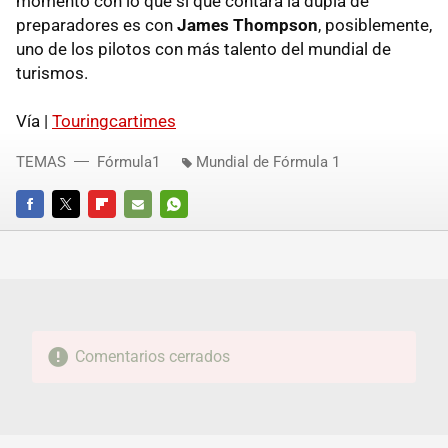
momento con lo que si que contará la dupla de
preparadores es con
James Thompson
, posiblemente,
uno de los pilotos con más talento del mundial de
turismos.
Vía |
Touringcartimes
TEMAS
Fórmula1
Mundial de Fórmula 1
FACEBOOK
TWITTER
FLIPBOARD
E-
WHATSAPP
MAIL
Comentarios cerrados