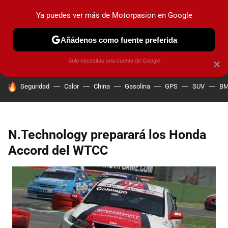
Ya puedes ver más de Motorpasion en Google
PRUEBAS
COCHES ELÉCTRICOS
OBSERVATORIO
F1
Añádenos como fuente preferida
Solo necesitas una cuenta de Google
×
HOY SE HABLA DE
Seguridad
Calor
China
Gasolina
GPS
SUV
B
N.Technology preparará los Honda
Accord del WTCC