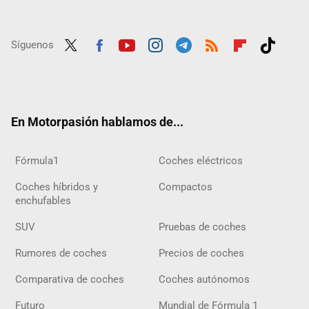
Síguenos
Twit
Fac
Yout
Inst
Tele
RSS
Flip
Tikt
ter
ebo
ube
agra
gra
boar
ok
ok
m
m
d
En Motorpasión hablamos de...
Fórmula1
Coches eléctricos
Coches híbridos y
Compactos
enchufables
SUV
Pruebas de coches
Rumores de coches
Precios de coches
Comparativa de coches
Coches autónomos
Futuro
Mundial de Fórmula 1