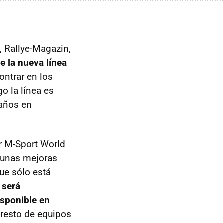
 Rallye-Magazin,
de la nueva línea
ontrar en los
o la línea es
 años en
r M-Sport World
gunas mejoras
ue sólo está
g
será
isponible en
 resto de equipos