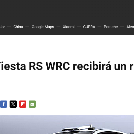
lor
China
Google Maps
Xiaomi
CUPRA
Porsche
Ale
Fiesta RS WRC recibirá un r
FACEBOOK
TWITTER
FLIPBOARD
E-
MAIL