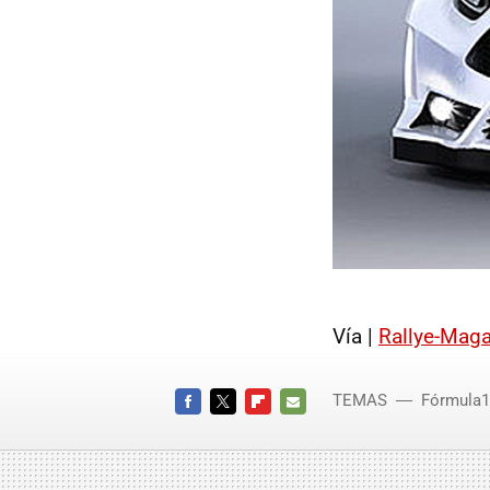
Vía |
Rallye-Maga
TEMAS
Fórmula1
FACEBOOK
TWITTER
FLIPBOARD
E-
MAIL