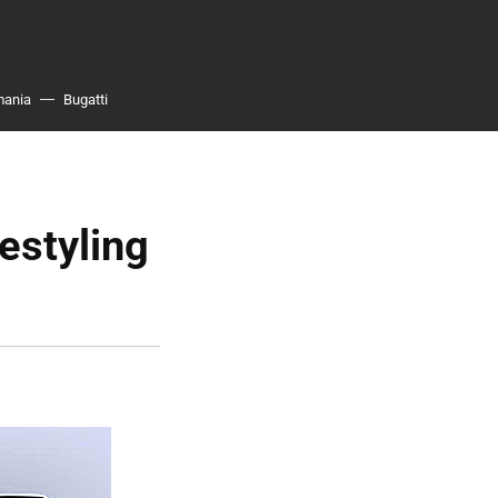
mania
Bugatti
estyling