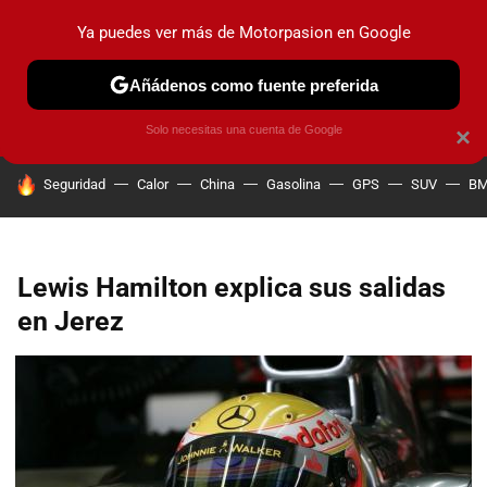
Ya puedes ver más de Motorpasion en Google
PRUEBAS
COCHES ELÉCTRICOS
OBSERVATORIO
F1
Añádenos como fuente preferida
Solo necesitas una cuenta de Google
×
HOY SE HABLA DE
Seguridad
Calor
China
Gasolina
GPS
SUV
B
Lewis Hamilton explica sus salidas
en Jerez