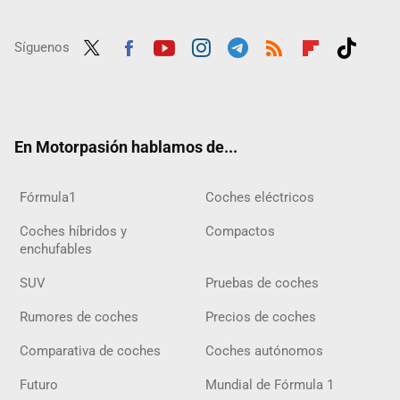
Síguenos
Twit
Fac
Yout
Inst
Tele
RSS
Flip
Tikt
ter
ebo
ube
agra
gra
boar
ok
ok
m
m
d
En Motorpasión hablamos de...
Fórmula1
Coches eléctricos
Coches híbridos y
Compactos
enchufables
SUV
Pruebas de coches
Rumores de coches
Precios de coches
Comparativa de coches
Coches autónomos
Futuro
Mundial de Fórmula 1