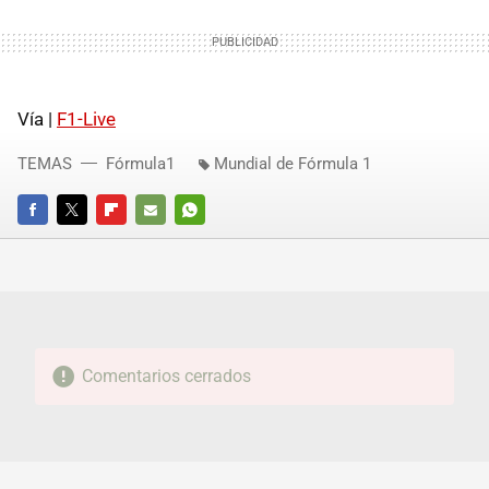
Vía |
F1-Live
TEMAS
Fórmula1
Mundial de Fórmula 1
FACEBOOK
TWITTER
FLIPBOARD
E-
WHATSAPP
MAIL
Comentarios cerrados