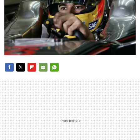
FACEBOOK
TWITTER
FLIPBOARD
E-
WHATSAPP
MAIL