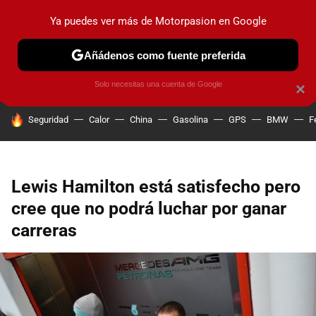
Ya puedes ver más de Motorpasion en Google
PRUEBAS
COCHES ELÉCTRICOS
OBSERVATORIO
F1
Añádenos como fuente preferida
Solo necesitas una cuenta de Google
×
HOY SE HABLA DE
Seguridad
Calor
China
Gasolina
GPS
BMW
F
Lewis Hamilton está satisfecho pero
cree que no podrá luchar por ganar
carreras