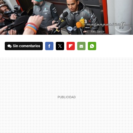
Sin comentarios
FACEBOOK
TWITTER
FLIPBOARD
E-
WHATSAPP
MAIL