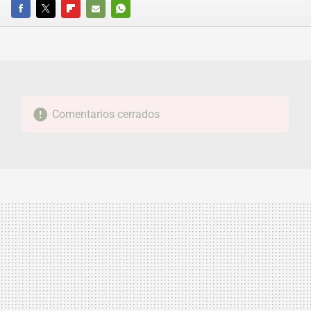
FACEBOOK
TWITTER
FLIPBOARD
E-
WHATSAPP
MAIL
Comentarios cerrados