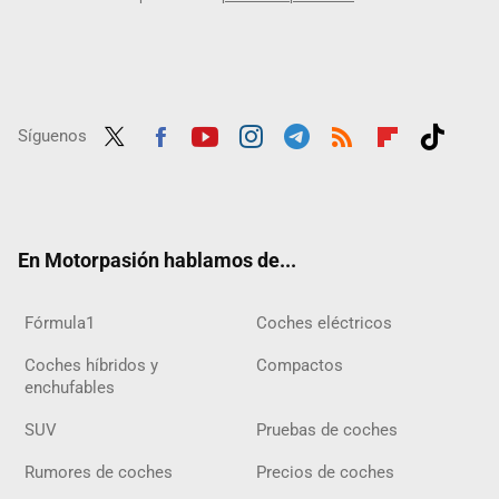
Síguenos
Twit
Fac
Yout
Inst
Tele
RSS
Flip
Tikt
ter
ebo
ube
agra
gra
boar
ok
ok
m
m
d
En Motorpasión hablamos de...
Fórmula1
Coches eléctricos
Coches híbridos y
Compactos
enchufables
SUV
Pruebas de coches
Rumores de coches
Precios de coches