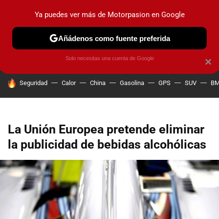
Ya puedes ver más de Motorpasion en Google
PRUEBAS
COCHES ELÉCTRICOS
OBSERVATORIO
F1
Añádenos como fuente preferida
Solo necesitas una cuenta de Google
×
HOY SE HABLA DE
Seguridad
Calor
China
Gasolina
GPS
SUV
B
La Unión Europea pretende eliminar
la publicidad de bebidas alcohólicas