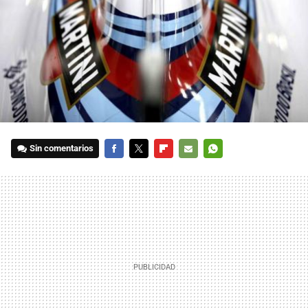
Sin comentarios
FACEBOOK
TWITTER
FLIPBOARD
E-
WHATSAPP
MAIL