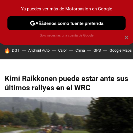
Ya puedes ver más de Motorpasion en Google
PRUEBAS
COCHES ELÉCTRICOS
OBSERVATORIO
F1
Añádenos como fuente preferida
Solo necesitas una cuenta de Google
×
HOY SE HABLA DE
DGT
Android Auto
Calor
China
GPS
Google Maps
Kimi Raikkonen puede estar ante sus
últimos rallyes en el WRC