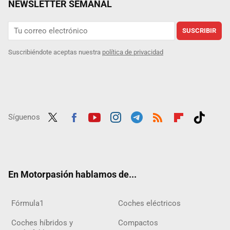
NEWSLETTER SEMANAL
SUSCRIBIR
Suscribiéndote aceptas nuestra
política de privacidad
Síguenos
Twit
Fac
Yout
Inst
Tele
RSS
Flip
Tikt
ter
ebo
ube
agra
gra
boar
ok
ok
m
m
d
En Motorpasión hablamos de...
Fórmula1
Coches eléctricos
Coches híbridos y
Compactos