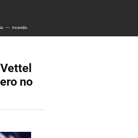
ña
Incendio
Vettel
pero no