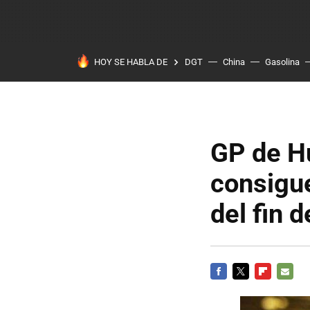
HOY SE HABLA DE
DGT
China
Gasolina
GP de Hu
consigue
del fin 
FACEBOOK
TWITTER
FLIPBOARD
E-
MAIL