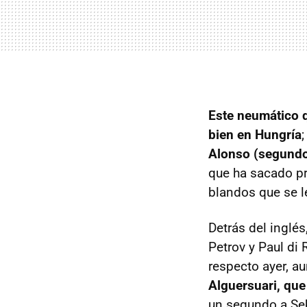
Este neumático q
bien en Hungría
Alonso (segund
que ha sacado p
blandos que se l
Detrás del inglés
Petrov y Paul di
respecto ayer, a
Alguersuari, que
un segundo a Seb