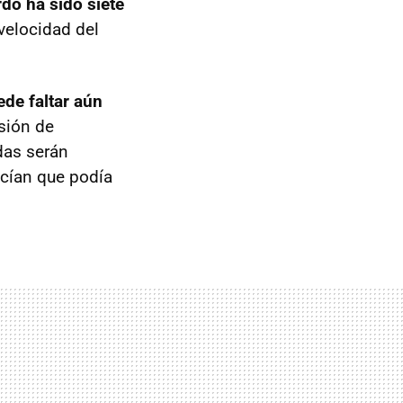
rdo ha sido siete
velocidad del
ede faltar aún
esión de
das serán
ecían que podía