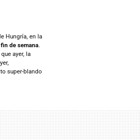
e Hungría, en la
l fin de semana
.
que ayer, la
yer,
sto super-blando