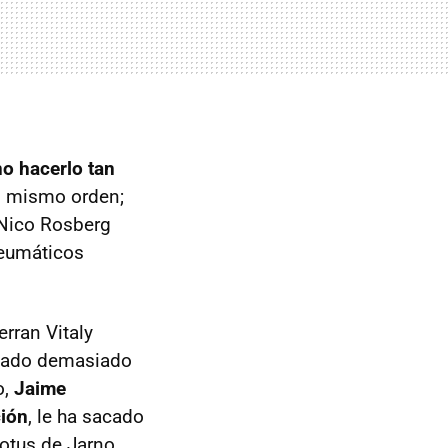
o hacerlo tan
el mismo orden;
 Nico Rosberg
neumáticos
erran Vitaly
mbiado demasiado
o,
Jaime
ción
, le ha sacado
Lotus de Jarno