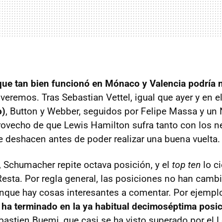
ue tan bien funcionó en Mónaco y Valencia podría n
; veremos. Tras Sebastian Vettel, igual que ayer y en 
o)
, Button y Webber, seguidos por Felipe Massa y un
rovecho de que Lewis Hamilton sufra tanto con los 
e deshacen antes de poder realizar una buena vuelta.
, Schumacher repite octava posición, y el
top ten
lo ci
 Resta. Por regla general, las posiciones no han ca
unque hay cosas interesantes a comentar. Por ejempl
 ha terminado en la ya habitual decimoséptima posi
astien Buemi, que casi se ha visto superado por el 