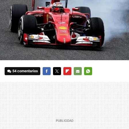
54 comentarios
FACEBOOK
TWITTER
FLIPBOARD
E-
WHATSAPP
MAIL