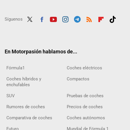
Síguenos
Twit
Fac
Yout
Inst
Tele
RSS
Flip
Tikt
ter
ebo
ube
agra
gra
boar
ok
ok
m
m
d
En Motorpasión hablamos de...
Fórmula1
Coches eléctricos
Coches híbridos y
Compactos
enchufables
SUV
Pruebas de coches
Rumores de coches
Precios de coches
Comparativa de coches
Coches autónomos
Futuro
Mundial de Fórmula 1