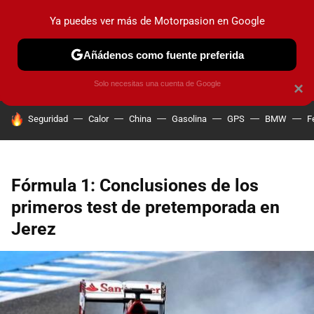
Ya puedes ver más de Motorpasion en Google
PRUEBAS
COCHES ELÉCTRICOS
OBSERVATORIO
F1
Añádenos como fuente preferida
Solo necesitas una cuenta de Google
×
HOY SE HABLA DE
Seguridad
Calor
China
Gasolina
GPS
BMW
F
Fórmula 1: Conclusiones de los
primeros test de pretemporada en
Jerez