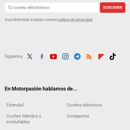
SUSCRIBIR
Suscribiéndote aceptas nuestra
política de privacidad
Síguenos
Twit
Fac
Yout
Inst
Tele
RSS
Flip
Tikt
ter
ebo
ube
agra
gra
boar
ok
ok
m
m
d
En Motorpasión hablamos de...
Fórmula1
Coches eléctricos
Coches híbridos y
Compactos
enchufables