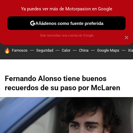
Ya puedes ver más de Motorpasion en Google
PRUEBAS
COCHES ELÉCTRICOS
OBSERVATORIO
F1
Añádenos como fuente preferida
Solo necesitas una cuenta de Google
×
HOY SE HABLA DE
Famosos
Seguridad
Calor
China
Google Maps
Xi
Fernando Alonso tiene buenos
recuerdos de su paso por McLaren