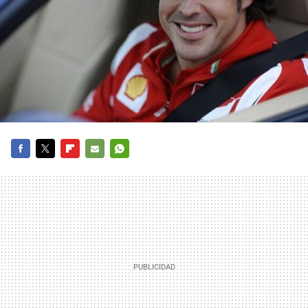
FACEBOOK
TWITTER
FLIPBOARD
E-
WHATSAPP
MAIL