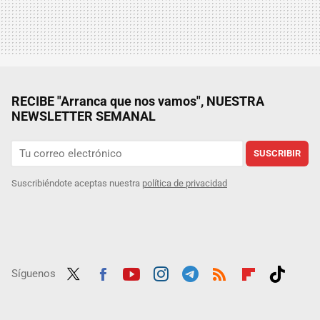
RECIBE "Arranca que nos vamos", NUESTRA
NEWSLETTER SEMANAL
SUSCRIBIR
Suscribiéndote aceptas nuestra
política de privacidad
Síguenos
Twit
Fac
Yout
Inst
Tele
RSS
Flip
Tikt
ter
ebo
ube
agra
gra
boar
ok