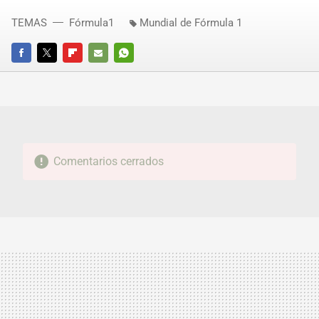
TEMAS
Fórmula1
Mundial de Fórmula 1
FACEBOOK
TWITTER
FLIPBOARD
E-
WHATSAPP
MAIL
Comentarios cerrados