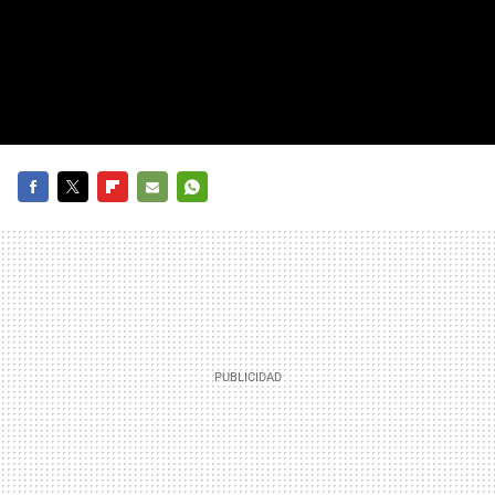
FACEBOOK
TWITTER
FLIPBOARD
E-
WHATSAPP
MAIL