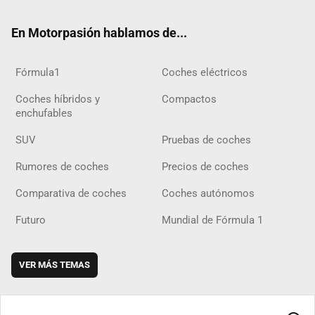
ok
m
m
d
En Motorpasión hablamos de...
Fórmula1
Coches eléctricos
Coches híbridos y
Compactos
enchufables
SUV
Pruebas de coches
Rumores de coches
Precios de coches
Comparativa de coches
Coches autónomos
Futuro
Mundial de Fórmula 1
VER MÁS TEMAS