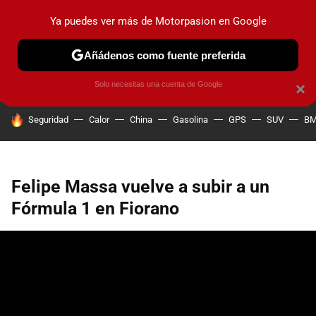
Ya puedes ver más de Motorpasion en Google
PRUEBAS
COCHES ELÉCTRICOS
OBSERVATORIO
F1
Añádenos como fuente preferida
Solo necesitas una cuenta de Google
×
HOY SE HABLA DE
Seguridad
Calor
China
Gasolina
GPS
SUV
B
Felipe Massa vuelve a subir a un
Fórmula 1 en Fiorano