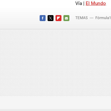
Vía |
El Mundo
TEMAS
Fórmula1
FACEBOOK
TWITTER
FLIPBOARD
E-
MAIL