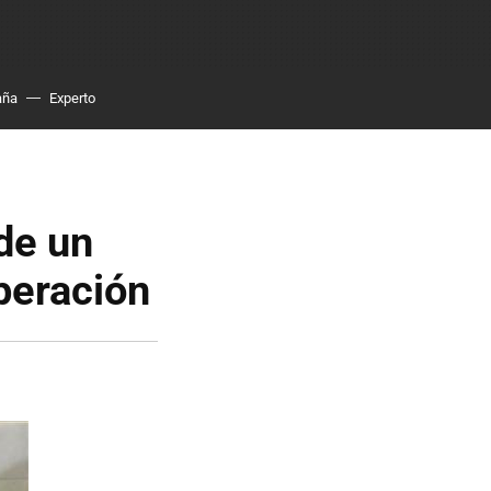
aña
Experto
de un
peración