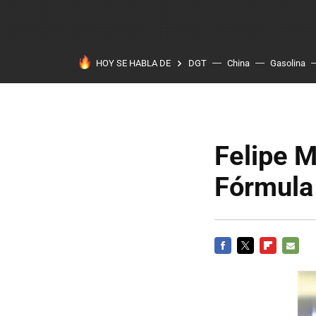
HOY SE HABLA DE
DGT
China
Gasolina
Felipe M
Fórmula
FACEBOOK
TWITTER
FLIPBOARD
E-
MAIL