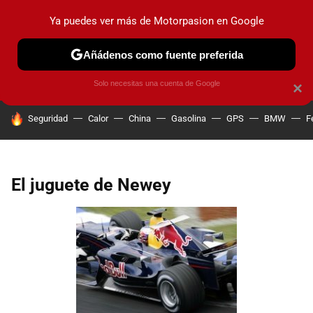
Ya puedes ver más de Motorpasion en Google
PRUEBAS
COCHES ELÉCTRICOS
OBSERVATORIO
F1
Añádenos como fuente preferida
Solo necesitas una cuenta de Google
×
HOY SE HABLA DE
Seguridad
Calor
China
Gasolina
GPS
BMW
F
El juguete de Newey