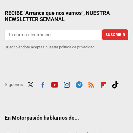
RECIBE "Arranca que nos vamos", NUESTRA
NEWSLETTER SEMANAL
SUSCRIBIR
Suscribiéndote aceptas nuestra
política de privacidad
Síguenos
Twit
Fac
Yout
Inst
Tele
RSS
Flip
Tikt
ter
ebo
ube
agra
gra
boar
ok
ok
m
m
d
En Motorpasión hablamos de...