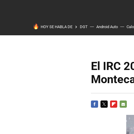
HOY SE HABLA DE
DGT
Android Auto
Calo
El IRC 2
Monteca
FACEBOOK
TWITTER
FLIPBOARD
E-
MAIL