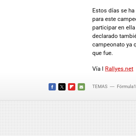
Estos días se ha 
para este campe
participar en ell
declarado tambié
campeonato ya qu
que fue.
Vía l
Rallyes.net
TEMAS
Fórmula1
FACEBOOK
TWITTER
FLIPBOARD
E-
MAIL