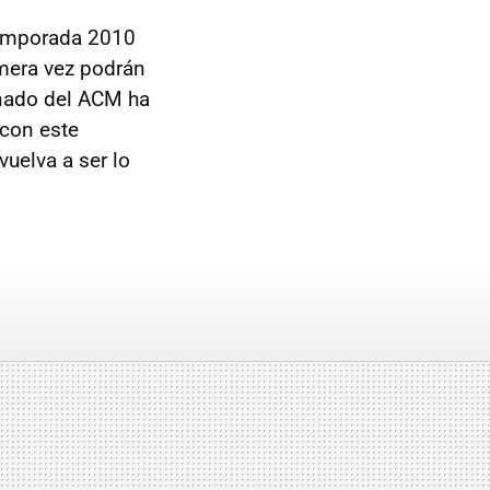
 temporada 2010
mera vez podrán
onado del ACM ha
 con este
uelva a ser lo