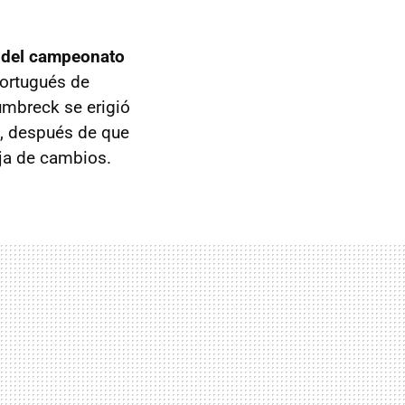
s del campeonato
portugués de
umbreck se erigió
a, después de que
ja de cambios.