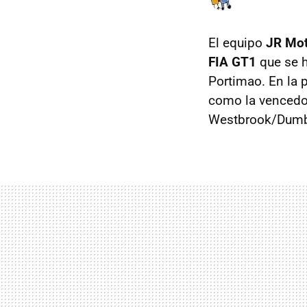
El equipo
JR Mot
FIA
GT1
que se h
Portimao. En la 
como la vencedor
Westbrook/Dumbr