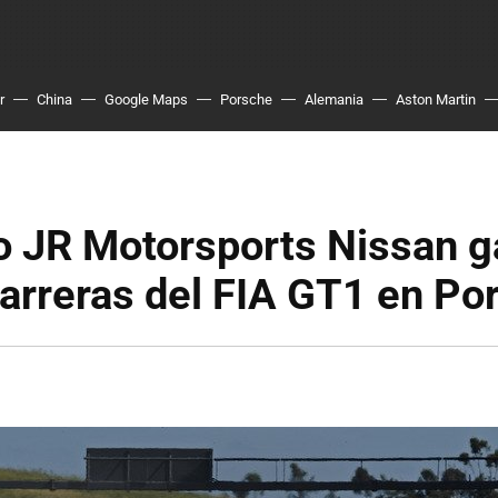
r
China
Google Maps
Porsche
Alemania
Aston Martin
o JR Motorsports Nissan 
arreras del FIA GT1 en Po