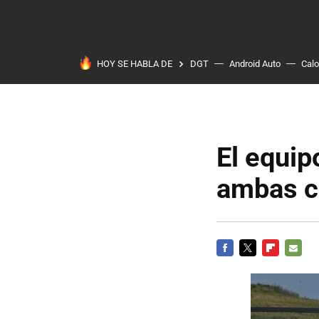
HOY SE HABLA DE
DGT
Android Auto
Calo
El equip
ambas c
FACEBOOK
TWITTER
FLIPBOARD
E-
MAIL