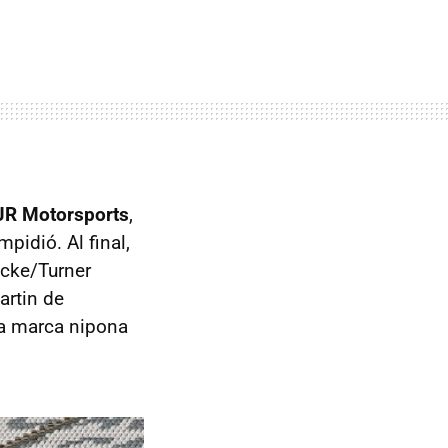
 JR Motorsports
,
idió. Al final,
ucke/Turner
artin de
la marca nipona