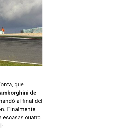
Zonta, que
Lamborghini de
mandó al final del
ón. Finalmente
a escasas cuatro
l-