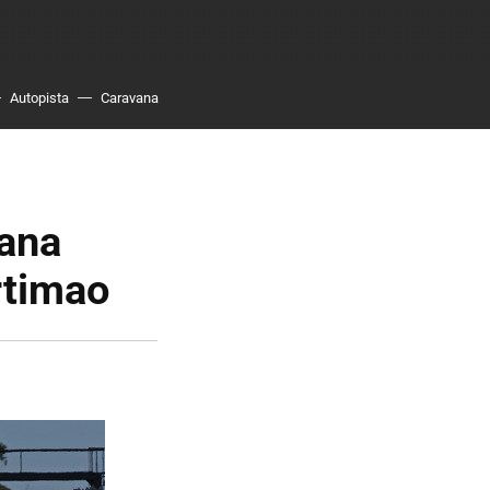
Autopista
Caravana
gana
rtimao