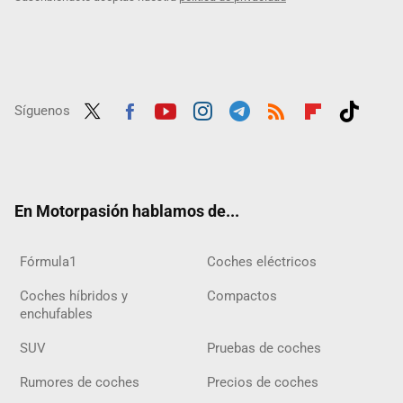
Síguenos
Twit
Fac
Yout
Inst
Tele
RSS
Flip
Tikt
ter
ebo
ube
agra
gra
boar
ok
ok
m
m
d
En Motorpasión hablamos de...
Fórmula1
Coches eléctricos
Coches híbridos y
Compactos
enchufables
SUV
Pruebas de coches
Rumores de coches
Precios de coches