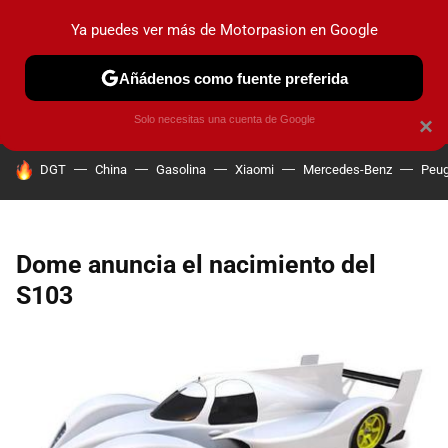
Ya puedes ver más de Motorpasion en Google
PRUEBAS
COCHES ELÉCTRICOS
OBSERVATORIO
F1
Añádenos como fuente preferida
Solo necesitas una cuenta de Google
×
HOY SE HABLA DE
DGT
China
Gasolina
Xiaomi
Mercedes-Benz
Peug
Dome anuncia el nacimiento del
S103