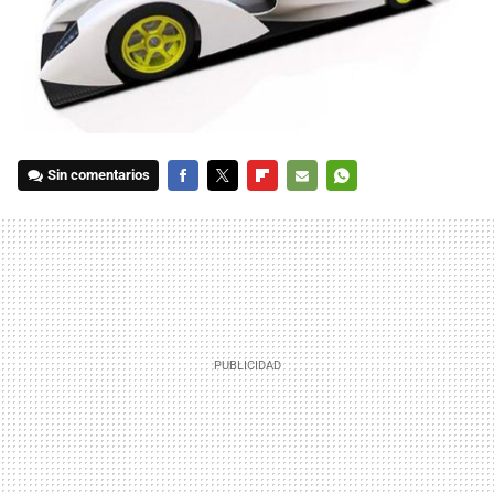
Sin comentarios
FACEBOOK
TWITTER
FLIPBOARD
E-
WHATSAPP
MAIL