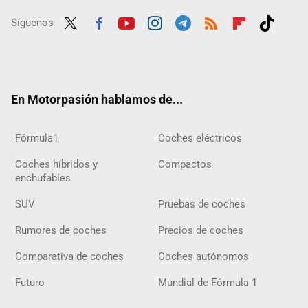
Síguenos
Twit
Fac
Yout
Inst
Tele
RSS
Flip
Tikt
ter
ebo
ube
agra
gra
boar
ok
ok
m
m
d
En Motorpasión hablamos de...
Fórmula1
Coches eléctricos
Coches híbridos y
Compactos
enchufables
SUV
Pruebas de coches
Rumores de coches
Precios de coches
Comparativa de coches
Coches autónomos
Futuro
Mundial de Fórmula 1