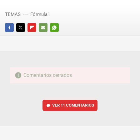
TEMAS
Fórmula1
FACEBOOK
TWITTER
FLIPBOARD
E-
WHATSAPP
MAIL
Comentarios cerrados
VER
11 COMENTARIOS