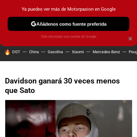
Ya puedes ver más de Motorpasion en Google
PRUEBAS
COCHES ELÉCTRICOS
OBSERVATORIO
F1
Añádenos como fuente preferida
Solo necesitas una cuenta de Google
×
HOY SE HABLA DE
DGT
China
Gasolina
Xiaomi
Mercedes-Benz
Peug
Davidson ganará 30 veces menos
que Sato