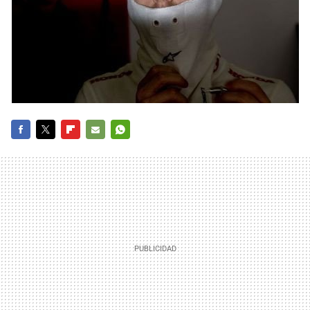
FACEBOOK
TWITTER
FLIPBOARD
E-
WHATSAPP
MAIL