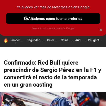
Ya puedes ver más de Motorpasion en Google
PRUEBAS
COCHES ELÉCTRICOS
OBSERVATORIO
F1
Añádenos como fuente preferida
Solo necesitas una cuenta de Google
×
HOY SE HABLA DE
Camper
Seguridad
Calor
China
Audi
Peugeot
Confirmado: Red Bull quiere
prescindir de Sergio Pérez en la F1 y
convertirá el resto de la temporada
en un gran casting