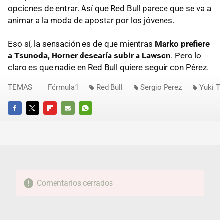
opciones de entrar. Así que Red Bull parece que se va a
animar a la moda de apostar por los jóvenes.
Eso sí, la sensación es de que mientras
Marko prefiere
a Tsunoda, Horner desearía subir a Lawson
. Pero lo
claro es que nadie en Red Bull quiere seguir con Pérez.
TEMAS
Fórmula1
Red Bull
Sergio Perez
Yuki 
FACEBOOK
TWITTER
FLIPBOARD
E-
WHATSAPP
MAIL
Comentarios cerrados