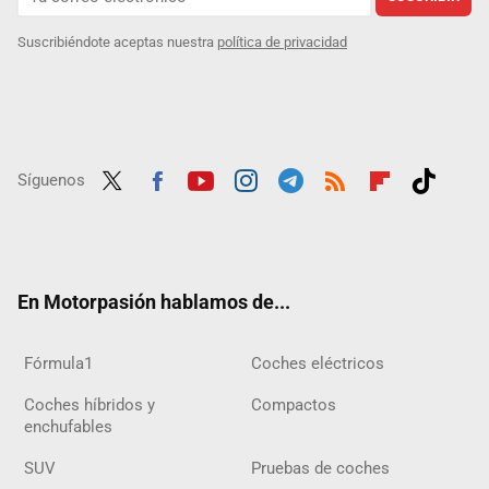
Suscribiéndote aceptas nuestra
política de privacidad
Síguenos
Twit
Fac
Yout
Inst
Tele
RSS
Flip
Tikt
ter
ebo
ube
agra
gra
boar
ok
ok
m
m
d
En Motorpasión hablamos de...
Fórmula1
Coches eléctricos
Coches híbridos y
Compactos
enchufables
SUV
Pruebas de coches