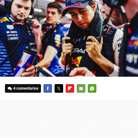
4 comentarios
FACEBOOK
TWITTER
FLIPBOARD
E-
WHATSAPP
MAIL