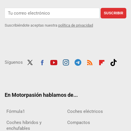
SUSCRIBIR
Suscribiéndote aceptas nuestra
política de privacidad
Síguenos
Twit
Fac
Yout
Inst
Tele
RSS
Flip
Tikt
ter
ebo
ube
agra
gra
boar
ok
ok
m
m
d
En Motorpasión hablamos de...
Fórmula1
Coches eléctricos
Coches híbridos y
Compactos
enchufables