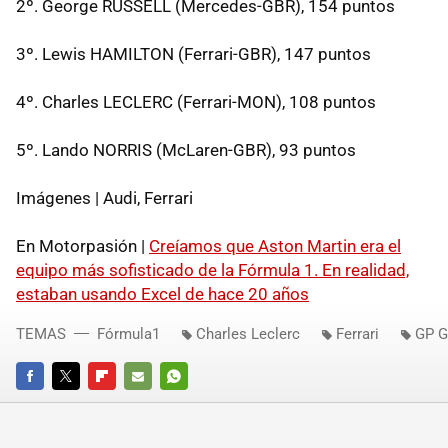
2º. George RUSSELL (Mercedes-GBR), 154 puntos
3º. Lewis HAMILTON (Ferrari-GBR), 147 puntos
4º. Charles LECLERC (Ferrari-MON), 108 puntos
5º. Lando NORRIS (McLaren-GBR), 93 puntos
Imágenes | Audi, Ferrari
En Motorpasión |
Creíamos que Aston Martin era el
equipo más sofisticado de la Fórmula 1. En realidad,
estaban usando Excel de hace 20 años
TEMAS
Fórmula1
Charles Leclerc
Ferrari
GP G
FACEBOOK
TWITTER
FLIPBOARD
E-
WHATSAPP
MAIL