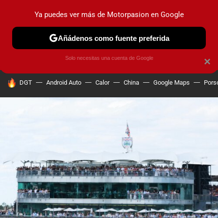
Ya puedes ver más de Motorpasion en Google
PRUEBAS
COCHES ELÉCTRICOS
OBSERVATORIO
F1
Añádenos como fuente preferida
Solo necesitas una cuenta de Google
×
HOY SE HABLA DE
DGT
Android Auto
Calor
China
Google Maps
Pors