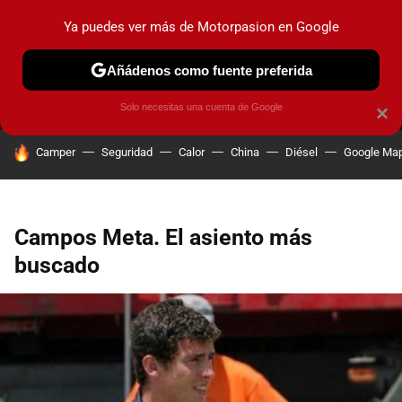
Ya puedes ver más de Motorpasion en Google
MENÚ
NUEVO
Añádenos como fuente preferida
PRUEBAS
COCHES ELÉCTRICOS
OBSERVATORIO
F1
Solo necesitas una cuenta de Google
×
HOY SE HABLA DE
Camper
Seguridad
Calor
China
Diésel
Google Ma
Campos Meta. El asiento más
buscado