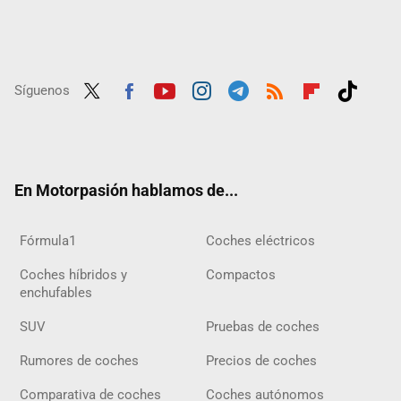
Síguenos
Twit
Fac
Yout
Inst
Tele
RSS
Flip
Tikt
ter
ebo
ube
agra
gra
boar
ok
ok
m
m
d
En Motorpasión hablamos de...
Fórmula1
Coches eléctricos
Coches híbridos y
Compactos
enchufables
SUV
Pruebas de coches
Rumores de coches
Precios de coches
Comparativa de coches
Coches autónomos