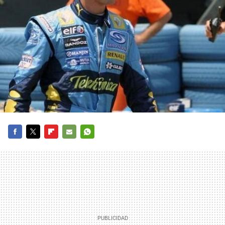
FACEBOOK
TWITTER
FLIPBOARD
E-
WHATSAPP
MAIL