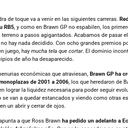
ra de toque va a venir en las siguientes carreras.
Red
su RB5
, y como en Brawn GP no espabilen, los primer
e
terreno a pasos agigantados. Acabamos de pasar el
no hay nada decidido. Con ocho grandes premios por
en juego, hay
mucha tela que cortar
. El dominio incon
ncipios de año ha desaparecido.
s penurias económicas que atraviesan,
Brawn GP ha cr
 monoplazas de 2001 a 2006
, los que heredaron de 
en lograr la liquidez necesaria para poder seguir evo
 se van a quedar estancados y viendo como otras es
en un abrir y cerrar de ojos.
 apunta a que Ross Brawn
ha pedido un adelanto a Ec