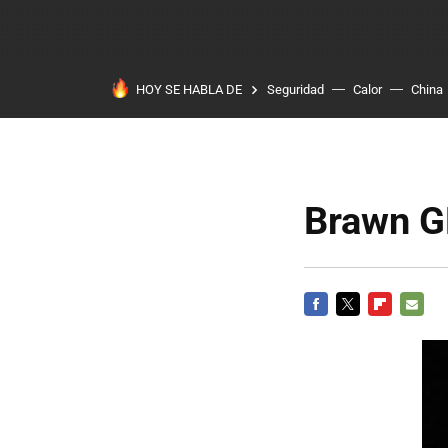
HOY SE HABLA DE
Seguridad
Calor
China
Brawn G
FACEBOOK
TWITTER
FLIPBOARD
E-
MAIL