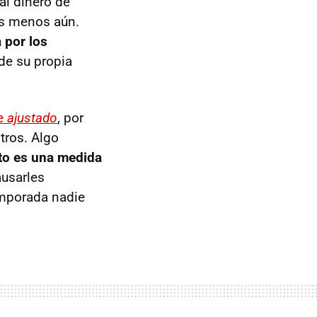
al dinero de
es menos aún.
 por los
de su propia
te
ajustado
, por
tros. Algo
to es una medida
ausarles
temporada nadie