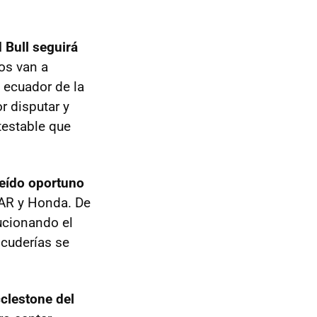
 Bull seguirá
os van a
 ecuador de la
 disputar y
testable que
eído oportuno
BAR y Honda. De
lucionando el
cuderías se
clestone del