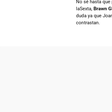
No sé hasta que 
laSexta,
Brawn GP
duda ya que Joan
contrastan.