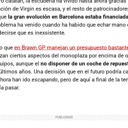
o catalán, la escudería ha vivido hasta ahora gracias 
ción de Virgin es escasa, y el resto de patrocinador
que
la gran evolución en Barcelona estaba financiada
roblema ha venido cuando ha habido que echar mano 
decirse que es inexsistente.
vo que
en Brawn GP manejan un presupuesto bastan
orizan ciertos aspectos del monoplaza por encima de o
uipos, aunque el
no disponer de un coche de repues
últimos años. Una decisión que en el futuro podría c
ahora han ido
escapando
, pero de aquí a final de la 
ía pasar.