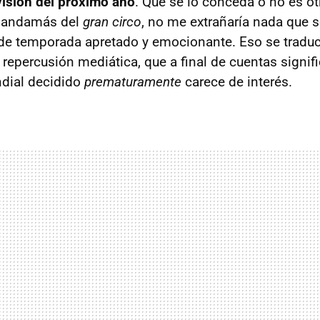
evisión del próximo año
. Que se lo conceda o no es ot
mandamás del
gran circo
, no me extrañaría nada que s
 de temporada apretado y emocionante. Eso se tradu
repercusión mediática, que a final de cuentas signifi
ndial decidido
prematuramente
carece de interés.