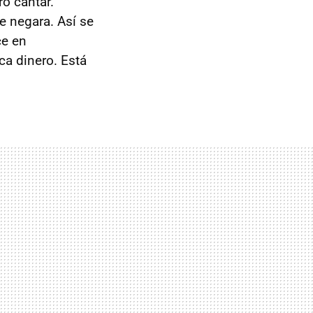
ro cantar.
e negara. Así se
ce en
ca dinero. Está