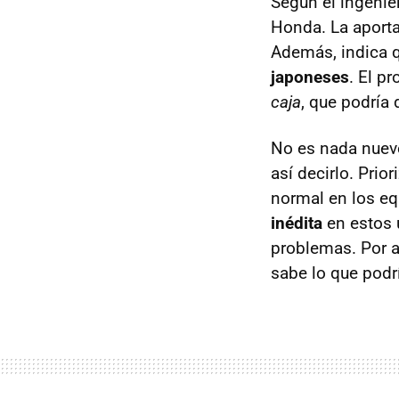
Según el ingenier
Honda. La aporta
Además, indica 
japoneses
. El p
caja
, que podría 
No es nada nue
así decirlo. Pri
normal en los eq
inédita
en estos 
problemas. Por 
sabe lo que podr