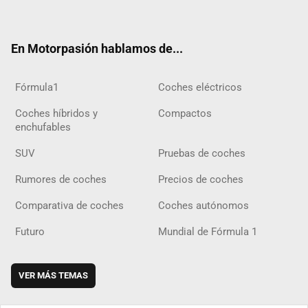
ter
ebo
ube
agra
gra
boar
ok
ok
m
m
d
En Motorpasión hablamos de...
Fórmula1
Coches eléctricos
Coches híbridos y
Compactos
enchufables
SUV
Pruebas de coches
Rumores de coches
Precios de coches
Comparativa de coches
Coches autónomos
Futuro
Mundial de Fórmula 1
VER MÁS TEMAS