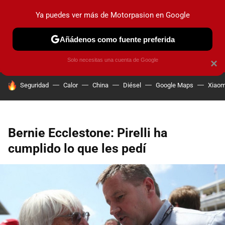
Ya puedes ver más de Motorpasion en Google
PRUEBAS
COCHES ELÉCTRICOS
OBSERVATORIO
F1
Añádenos como fuente preferida
Solo necesitas una cuenta de Google
×
HOY SE HABLA DE
Seguridad
Calor
China
Diésel
Google Maps
Xiaom
Bernie Ecclestone: Pirelli ha
cumplido lo que les pedí