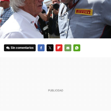
Sin comentarios
FACEBOOK
TWITTER
FLIPBOARD
E-
WHATSAPP
MAIL