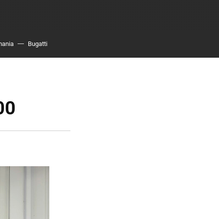
mania
Bugatti
00