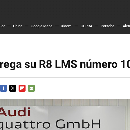
lor
China
Google Maps
Xiaomi
CUPRA
Porsche
Ale
trega su R8 LMS número 1
FACEBOOK
TWITTER
FLIPBOARD
E-
MAIL