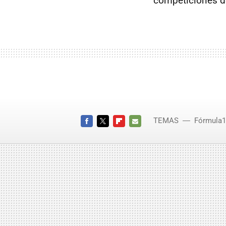
competiciones de
TEMAS
Fórmula1
FACEBOOK
TWITTER
FLIPBOARD
E-
MAIL