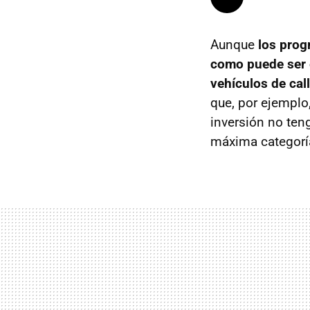
Aunque
los prog
como puede ser e
vehículos de cal
que, por ejemplo
inversión no teng
máxima categoría