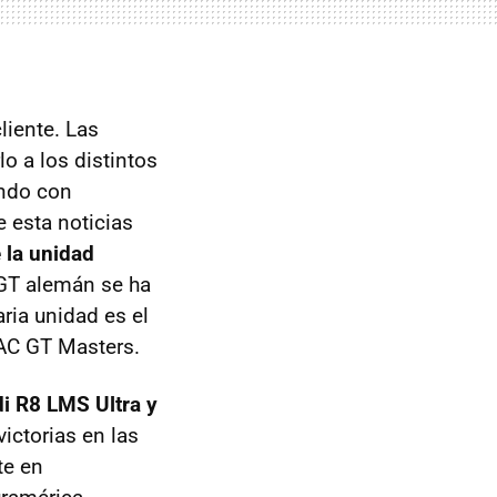
liente. Las
o a los distintos
endo con
 esta noticias
 la unidad
l GT alemán se ha
aria unidad es el
DAC GT Masters.
i R8 LMS Ultra y
victorias en las
te en