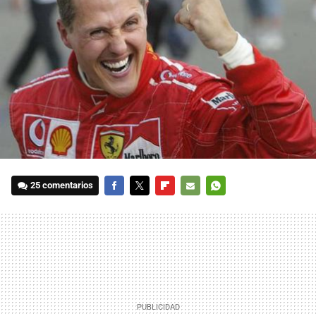
25 comentarios
FACEBOOK
TWITTER
FLIPBOARD
E-
WHATSAPP
MAIL