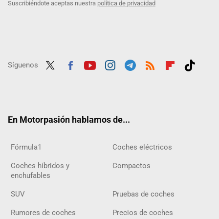
Suscribiéndote aceptas nuestra
política de privacidad
Síguenos
Twit
Fac
Yout
Inst
Tele
RSS
Flip
Tikt
ter
ebo
ube
agra
gra
boar
ok
ok
m
m
d
En Motorpasión hablamos de...
Fórmula1
Coches eléctricos
Coches híbridos y
Compactos
enchufables
SUV
Pruebas de coches
Rumores de coches
Precios de coches