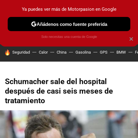
Ya puedes ver más de Motorpasion en Google
PRUEBAS
COCHES ELÉCTRICOS
OBSERVATORIO
F1
Añádenos como fuente preferida
Solo necesitas una cuenta de Google
×
HOY SE HABLA DE
Seguridad
Calor
China
Gasolina
GPS
BMW
F
Schumacher sale del hospital
después de casi seis meses de
tratamiento