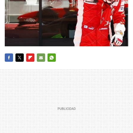
FACEBOOK
TWITTER
FLIPBOARD
E-
WHATSAPP
MAIL