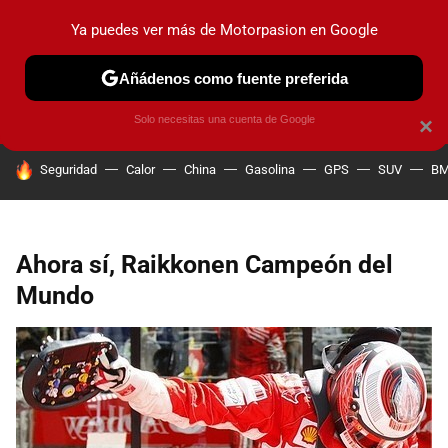
Ya puedes ver más de Motorpasion en Google
PRUEBAS
COCHES ELÉCTRICOS
OBSERVATORIO
F1
Añádenos como fuente preferida
Solo necesitas una cuenta de Google
×
HOY SE HABLA DE
Seguridad
Calor
China
Gasolina
GPS
SUV
B
Ahora sí, Raikkonen Campeón del
Mundo