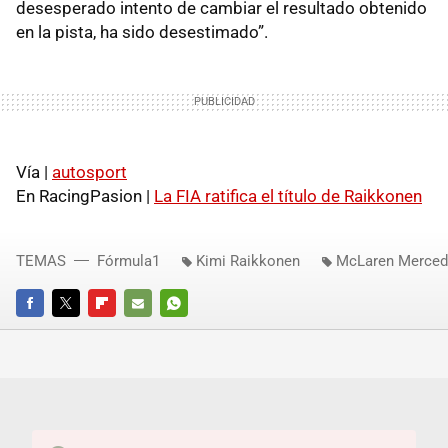
desesperado intento de cambiar el resultado obtenido
en la pista, ha sido desestimado”.
Vía |
autosport
En RacingPasion |
La FIA ratifica el título de Raikkonen
TEMAS
Fórmula1
Kimi Raikkonen
McLaren Merced
FACEBOOK
TWITTER
FLIPBOARD
E-
WHATSAPP
MAIL