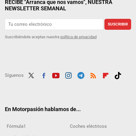
RECIBE "Arranca que nos vamos", NUESTRA
NEWSLETTER SEMANAL
SUSCRIBIR
Suscribiéndote aceptas nuestra
política de privacidad
Síguenos
Twit
Fac
Yout
Inst
Tele
RSS
Flip
Tikt
ter
ebo
ube
agra
gra
boar
ok
ok
m
m
d
En Motorpasión hablamos de...
Fórmula1
Coches eléctricos